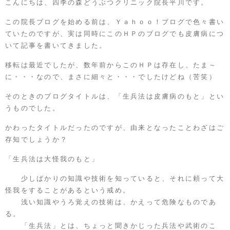
こんにちは、
四季の森どうぶつクリニック
院長平川です。
この院長ブログを始める前は
、Ｙａｈｏｏ！ブログ
で色々書い
ていたのですが、実は同時にこのＨＰのブログでも皮膚病につ
いて記事を書いてきました。
移転は最近でしたが、数年前からこのＨＰは存在し、たま～
に・・・なので、まさに細々と・・・でしたけどね（苦笑）
そのときのブログタイトルは、「生兵法は皮膚病のもと」とい
うものでした。
かわったタイトルだったのですが、由来となったことわざはご
存知でしょうか？
「生兵法は大怪我のもと」
少しばかりの知識や技術を知っていると、それに頼って大
怪我をすることがあるという戒め。
浅い知識やうろ覚えの技術は、かえって危険なものであ
る。
「生兵法」とは、ちょっと聞きかじった兵法や武術のこ