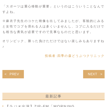
「スポーツは重心移動が重要」というのはこういうことなんで
すよね。
※麻衣子先生のコケた映像を出してみましたが、客観的にみる
と女性でコブを滑れる人は多くいませんし、コブに入るだけで
も相当な勇気が必要ですので見事なものだと思います。
オリンピック、勝った負けただけではない楽しみもありますね
♪
投稿者:
四季の森どうぶつクリニック
PREV
NEXT
最新記事
【ラジオ出演】ZIP-FM「MORNING