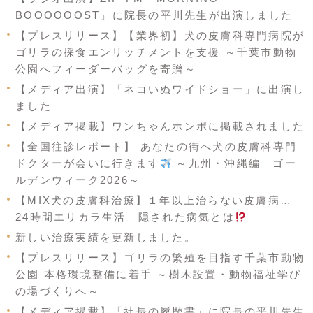
BOOOOOOST」に院長の平川先生が出演しました
【プレスリリース】【業界初】犬の皮膚科専門病院が
ゴリラの採食エンリッチメントを支援 ～千葉市動物
公園へフィーダーバッグを寄贈～
【メディア出演】「ネコいぬワイドショー」に出演し
ました
【メディア掲載】ワンちゃんホンポに掲載されました
【全国往診レポート】 あなたの街へ犬の皮膚科専門
ドクターが会いに行きます
～九州・沖縄編 ゴー
ルデンウィーク2026～
【MIX犬の皮膚科治療】１年以上治らない皮膚病…
24時間エリカラ生活 隠された病気とは
新しい治療実績を更新しました。
【プレスリリース】ゴリラの繁殖を目指す千葉市動物
公園 本格環境整備に着手 ～樹木設置・動物福祉学び
の場づくりへ～
【メディア掲載】「社長の履歴書」に院長の平川先生