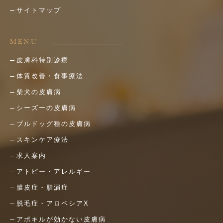
サイトマップ
MENU
皮膚科特別診療
体質改善・食事療法
柴犬の皮膚病
シーズーの皮膚病
ブルドッグ種の皮膚病
スキンケア療法
求人案内
アトピー・アレルギー
膿皮症・脂漏症
脱毛症・アロペシアX
アポキルが効かない皮膚病