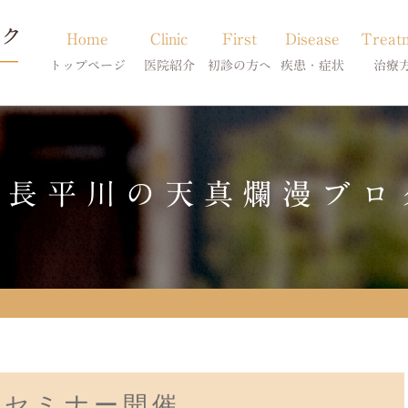
Home
Clinic
First
Disease
Treat
トップページ
医院紹介
初診の方へ
疾患・症状
治療
当院のご紹介
初診の方へ
アトピー・アレルギー
皮膚科特別診
獣医師紹介
オンライン診療
膿皮症・脂漏症
体質改善・食
院長平川の天真爛漫ブロ
求人案内
東京サテライト
脱毛症・アロペシアX
スキンケア療
アポキルが効かない皮膚病
科セミナー開催