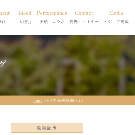
ment
Bleed
Perfoemance
Contact
Media
方針
犬種別
実績・コラム
提携・セミナー
メディア掲載
療
柴犬の皮膚病
犬種別
診療提携・セミナー開催
メディア掲載
事療法
シーズーの皮膚病
症状別
グ
法
フレンチブルドッグの皮膚病
コラム「皮膚科のいろは」
トイプードルの皮膚病
天真爛漫ブログ
HOME
院長平川の天真爛漫ブログ
最新記事