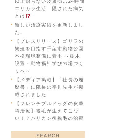
以上治らない皮膚病…24時間
エリカラ生活 隠された病気
とは
新しい治療実績を更新しまし
た。
【プレスリリース】ゴリラの
繁殖を目指す千葉市動物公園
本格環境整備に着手 ～樹木
設置・動物福祉学びの場づく
りへ～
【メディア掲載】「社長の履
歴書」に院長の平川先生が掲
載されました
【フレンチブルドッグの皮膚
科治療】被毛が生えてこな
い！？バリカン後脱毛の治療
SEARCH