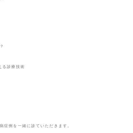
？
える診療技術
性
病症例を一緒に診ていただきます。