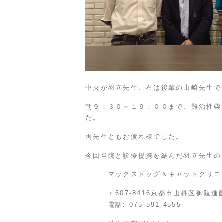
中央が羽立先生、右は後輩の山崎先生で
朝９：３０～１９：００まで、難治性柴
た。
両先生ともお疲れ様でした。
今回当院と診療提携を結んだ羽立先生の
マックスドッグ＆キャットクリニ
〒607-8416京都市山科区御陵進藤
電話: 075-591-4555