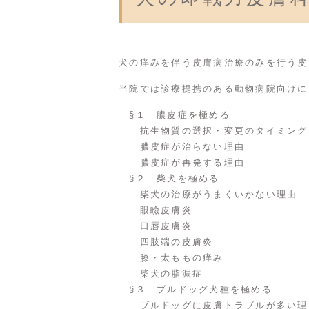
犬の痒みを伴う皮膚病治療のみを行う皮
当院では診療提携のある動物病院向けに
§１ 膿皮症を極める
抗生物質の選択・変更のタイミング
膿皮症が治らない理由
膿皮症が再発する理由
§２ 柴犬を極める
柴犬の治療がうまくいかない理由
眼瞼皮膚炎
口唇皮膚炎
四肢端の皮膚炎
膝・太ももの痒み
柴犬の脂漏症
§３ ブルドッグ犬種を極める
ブルドッグに皮膚トラブルが多い理