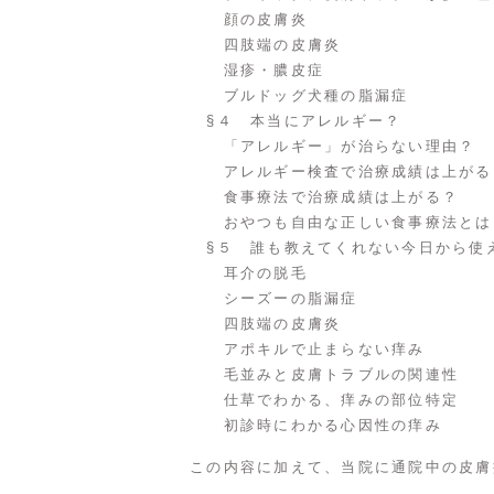
顔の皮膚炎
四肢端の皮膚炎
湿疹・膿皮症
ブルドッグ犬種の脂漏症
§４ 本当にアレルギー？
「アレルギー」が治らない理由？
アレルギー検査で治療成績は上がる
食事療法で治療成績は上がる？
おやつも自由な正しい食事療法とは
§５ 誰も教えてくれない今日から使
耳介の脱毛
シーズーの脂漏症
四肢端の皮膚炎
アポキルで止まらない痒み
毛並みと皮膚トラブルの関連
仕草でわかる、痒みの部位特定
初診時にわかる心因性の痒み
この内容に加えて、当院に通院中の皮膚