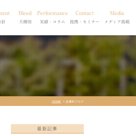
ment
Bleed
Perfoemance
Contact
Media
方針
犬種別
実績・コラム
提携・セミナー
メディア掲載
療
柴犬の皮膚病
犬種別
診療提携・セミナー開催
メディア掲載
事療法
シーズーの皮膚病
症状別
法
フレンチブルドッグの皮膚病
コラム「皮膚科のいろは」
トイプードルの皮膚病
天真爛漫ブログ
HOME
皮膚科ブログ
最新記事