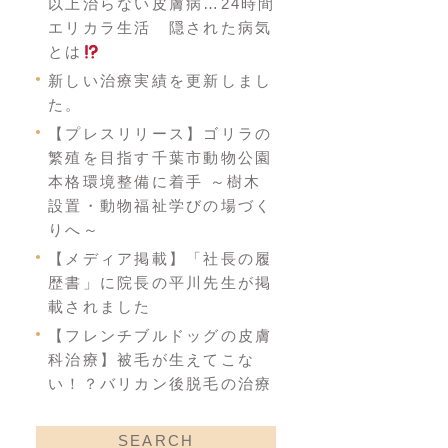
以上治らない皮膚病…24時間
エリカラ生活 隠された病気
とは
新しい治療実績を更新しまし
た。
【プレスリリース】ゴリラの
繁殖を目指す千葉市動物公園
本格環境整備に着手 ～樹木
設置・動物福祉学びの場づく
りへ～
【メディア掲載】「社長の履
歴書」に院長の平川先生が掲
載されました
【フレンチブルドッグの皮膚
科治療】被毛が生えてこな
い！？バリカン後脱毛の治療
SEARCH