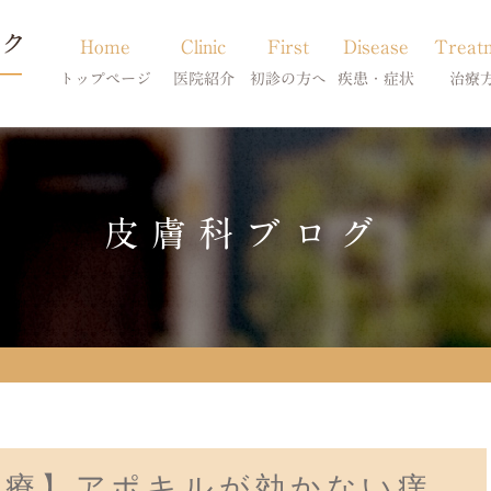
Home
Clinic
First
Disease
Treat
トップページ
医院紹介
初診の方へ
疾患・症状
治療
当院のご紹介
初診の方へ
アトピー・アレルギー
皮膚科特別診
獣医師紹介
オンライン診療
膿皮症・脂漏症
体質改善・食
皮膚科ブログ
求人案内
東京サテライト
脱毛症・アロペシアX
スキンケア療
アポキルが効かない皮膚病
治療】アポキルが効かない痒