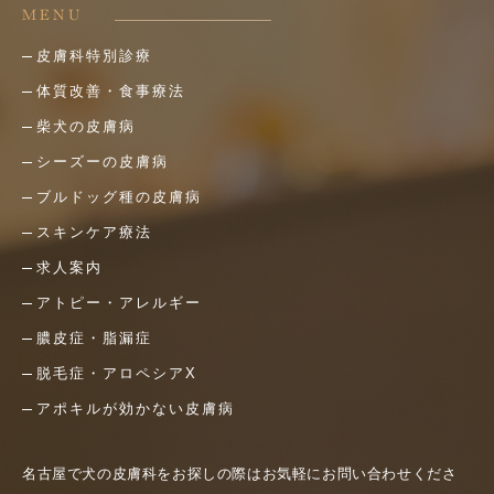
MENU
皮膚科特別診療
体質改善・食事療法
柴犬の皮膚病
シーズーの皮膚病
ブルドッグ種の皮膚病
スキンケア療法
求人案内
アトピー・アレルギー
膿皮症・脂漏症
脱毛症・アロペシアX
アポキルが効かない皮膚病
名古屋で犬の皮膚科をお探しの際はお気軽にお問い合わせくださ