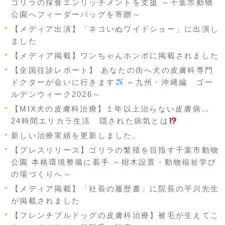
ゴリラの採食エンリッチメントを支援 ～千葉市動物
公園へフィーダーバッグを寄贈～
【メディア出演】「ネコいぬワイドショー」に出演し
ました
【メディア掲載】ワンちゃんホンポに掲載されました
【全国往診レポート】 あなたの街へ犬の皮膚科専門
ドクターが会いに行きます
～九州・沖縄編 ゴー
ルデンウィーク2026～
【MIX犬の皮膚科治療】１年以上治らない皮膚病…
24時間エリカラ生活 隠された病気とは
新しい治療実績を更新しました。
【プレスリリース】ゴリラの繁殖を目指す千葉市動物
公園 本格環境整備に着手 ～樹木設置・動物福祉学び
の場づくりへ～
【メディア掲載】「社長の履歴書」に院長の平川先生
が掲載されました
【フレンチブルドッグの皮膚科治療】被毛が生えてこ