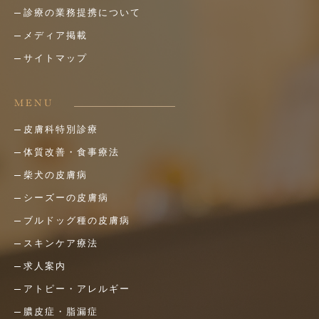
診療の業務提携について
メディア掲載
サイトマップ
MENU
皮膚科特別診療
体質改善・食事療法
柴犬の皮膚病
シーズーの皮膚病
ブルドッグ種の皮膚病
スキンケア療法
求人案内
アトピー・アレルギー
膿皮症・脂漏症