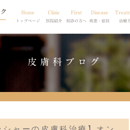
Home
Clinic
First
Disease
Treat
トップページ
医院紹介
初診の方へ
疾患・症状
治療
当院のご紹介
初診の方へ
アトピー・アレルギー
皮膚科特別診
獣医師紹介
オンライン診療
膿皮症・脂漏症
体質改善・食
皮膚科ブログ
求人案内
東京サテライト
脱毛症・アロペシアX
スキンケア療
アポキルが効かない皮膚病
ンシャーの皮膚科治療】オン