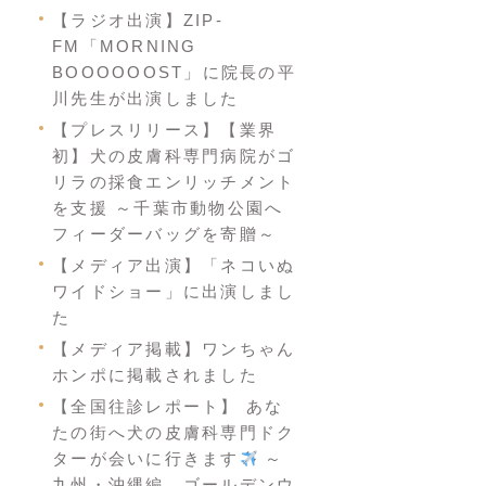
【ラジオ出演】ZIP-
FM「MORNING
BOOOOOOST」に院長の平
川先生が出演しました
【プレスリリース】【業界
初】犬の皮膚科専門病院がゴ
リラの採食エンリッチメント
を支援 ～千葉市動物公園へ
フィーダーバッグを寄贈～
【メディア出演】「ネコいぬ
ワイドショー」に出演しまし
た
【メディア掲載】ワンちゃん
ホンポに掲載されました
【全国往診レポート】 あな
たの街へ犬の皮膚科専門ドク
ターが会いに行きます
～
九州・沖縄編 ゴールデンウ