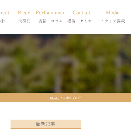
ment
Bleed
Perfoemance
Contact
Media
方針
犬種別
実績・コラム
提携・セミナー
メディア掲載
療
柴犬の皮膚病
犬種別
診療提携・セミナー開催
メディア掲載
事療法
シーズーの皮膚病
症状別
法
フレンチブルドッグの皮膚病
コラム「皮膚科のいろは」
トイプードルの皮膚病
天真爛漫ブログ
HOME
皮膚科ブログ
最新記事