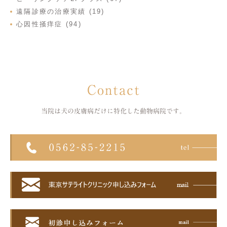
遠隔診療の治療実績 (19)
心因性掻痒症 (94)
Contact
当院は犬の皮膚病だけに特化した
動物病院です。