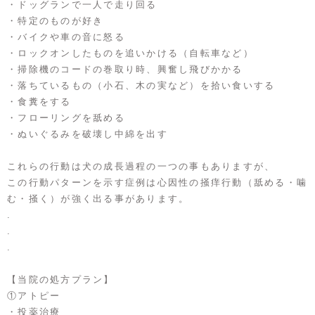
・ドッグランで一人で走り回る
・特定のものが好き
・バイクや車の音に怒る
・ロックオンしたものを追いかける（自転車など）
・掃除機のコードの巻取り時、興奮し飛びかかる
・落ちているもの（小石、木の実など）を拾い食いする
・食糞をする
・フローリングを舐める
・ぬいぐるみを破壊し中綿を出す
これらの行動は犬の成長過程の一つの事もありますが、
この行動パターンを示す症例は心因性の掻痒行動（舐める・噛
む・掻く）が強く出る事があります。
.
.
.
【当院の処方プラン】
①アトピー
・投薬治療