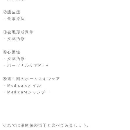
②膿皮症
・食事療法
③被毛形成異常
・投薬治療
④心因性
・投薬治療
・パーソナルケアPⅡ+
​⑤週１回のホームスキンケア
・Medicareオイル
・Medicareシャンプー
それでは治療後の様子と比べてみましょう。