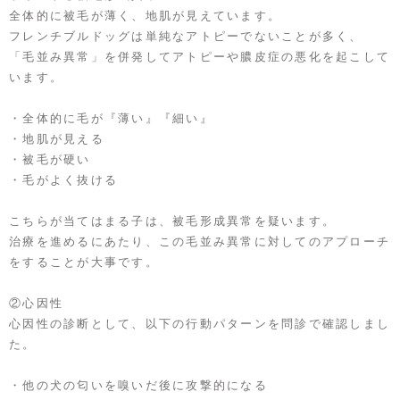
全体的に被毛が薄く、地肌が見えています。
フレンチブルドッグは単純なアトピーでないことが多く、
「毛並み異常」を併発してアトピーや膿皮症の悪化を起こして
います。
・全体的に毛が『薄い』『細い』
・地肌が見える
・被毛が硬い
・毛がよく抜ける
こちらが当てはまる子は、被毛形成異常を疑います。
治療を進めるにあたり、この毛並み異常に対してのアプローチ
をすることが大事です。
②心因性
心因性の診断として、以下の行動パターンを問診で確認しまし
た。
・他の犬の匂いを嗅いだ後に攻撃的になる