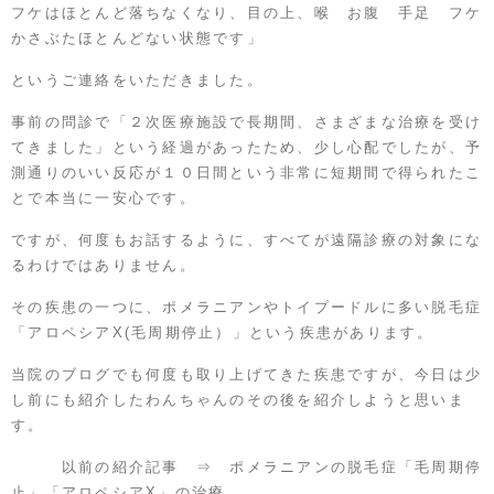
フケはほとんど落ちなくなり、目の上、喉 お腹 手足 フケ
かさぶたほとんどない状態です」
というご連絡をいただきました。
事前の問診で「２次医療施設で長期間、さまざまな治療を受け
てきました」という経過があったため、少し心配でしたが、予
測通りのいい反応が１０日間という非常に短期間で得られたこ
とで本当に一安心です。
ですが、何度もお話するように、すべてが遠隔診療の対象にな
るわけではありません。
その疾患の一つに、ポメラニアンやトイプードルに多い脱毛症
「アロペシアX(毛周期停止）」という疾患があります。
当院のブログでも何度も取り上げてきた疾患ですが、今日は少
し前にも紹介したわんちゃんのその後を紹介しようと思いま
す。
以前の紹介記事 ⇒
ポメラニアンの脱毛症「毛周期停
止」「アロペシアX」の治療