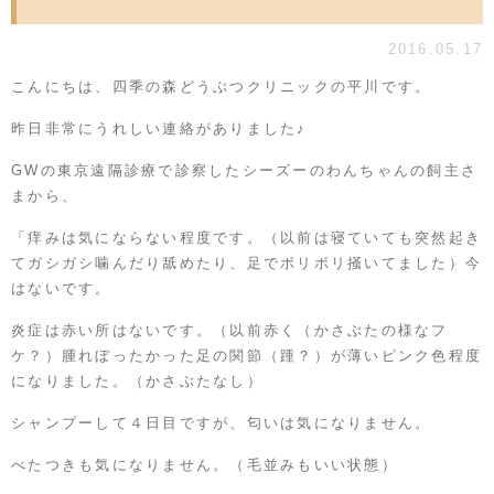
2016.05.17
こんにちは、四季の森どうぶつクリニックの平川です。
昨日非常にうれしい連絡がありました♪
GWの東京遠隔診療で診察したシーズーのわんちゃんの飼主さ
まから、
「痒みは気にならない程度です。（以前は寝ていても突然起き
てガシガシ噛んだり舐めたり、足でボリボリ掻いてました）今
はないです。
炎症は赤い所はないです。（以前赤く（かさぶたの様なフ
ケ？）腫れぼったかった足の関節（踵？）が薄いピンク色程度
になりました。（かさぶたなし）
シャンプーして４日目ですが、匂いは気になりません。
べたつきも気になりません。（毛並みもいい状態）