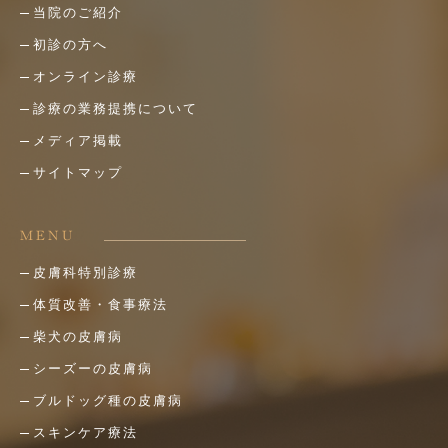
当院のご紹介
初診の方へ
オンライン診療
診療の業務提携について
メディア掲載
サイトマップ
MENU
皮膚科特別診療
体質改善・食事療法
柴犬の皮膚病
シーズーの皮膚病
ブルドッグ種の皮膚病
スキンケア療法