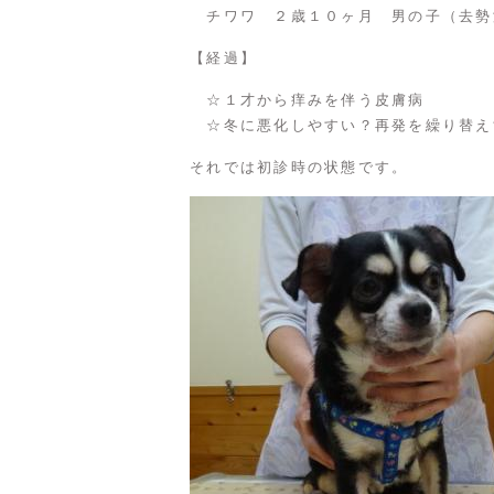
チワワ ２歳１０ヶ月 男の子（去勢
【経過】
☆１才から痒みを伴う皮膚病
☆冬に悪化しやすい？再発を繰り替え
それでは初診時の状態です。