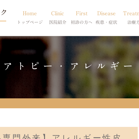
Home
Clinic
First
Disease
Treat
トップページ
医院紹介
初診の方へ
疾患・症状
治療
当院のご紹介
初診の方へ
アトピー・アレルギー
皮膚科特別診
獣医師紹介
オンライン診療
膿皮症・脂漏症
体質改善・食
アトピー・アレルギー
求人案内
東京サテライト
脱毛症・アロペシアX
スキンケア療
アポキルが効かない皮膚病
科専門外来】アレルギー性皮