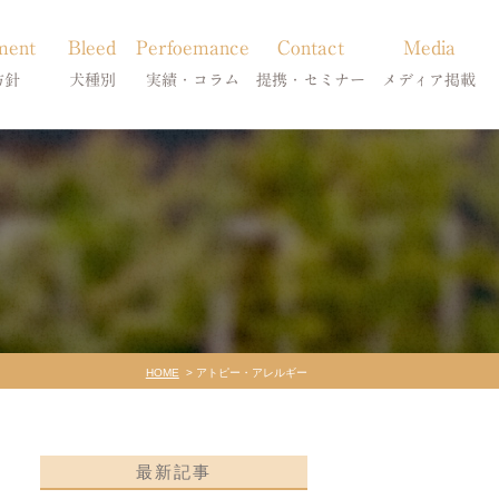
ment
Bleed
Perfoemance
Contact
Media
方針
犬種別
実績・コラム
提携・セミナー
メディア掲載
療
柴犬の皮膚病
犬種別
診療提携・セミナー開催
メディア掲載
事療法
シーズーの皮膚病
症状別
法
フレンチブルドッグの皮膚病
コラム「皮膚科のいろは」
トイプードルの皮膚病
天真爛漫ブログ
HOME
アトピー・アレルギー
最新記事