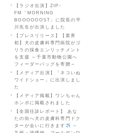
【ラジオ出演】ZIP-
FM「MORNING
BOOOOOOST」に院長の平
川先生が出演しました
【プレスリリース】【業界
初】犬の皮膚科専門病院がゴ
リラの採食エンリッチメント
を支援 ～千葉市動物公園へ
フィーダーバッグを寄贈～
【メディア出演】「ネコいぬ
ワイドショー」に出演しまし
た
【メディア掲載】ワンちゃん
ホンポに掲載されました
【全国往診レポート】 あな
たの街へ犬の皮膚科専門ドク
ターが会いに行きます
～
九州・沖縄編 ゴールデンウ