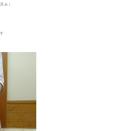
済み）
す