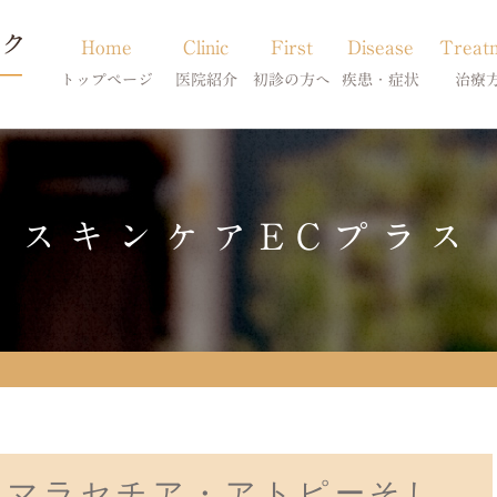
Home
Clinic
First
Disease
Treat
トップページ
医院紹介
初診の方へ
疾患・症状
治療
当院のご紹介
初診の方へ
アトピー・アレルギー
皮膚科特別診
獣医師紹介
オンライン診療
膿皮症・脂漏症
体質改善・食
スキンケアECプラス
求人案内
東京サテライト
脱毛症・アロペシアX
スキンケア療
アポキルが効かない皮膚病
・マラセチア・アトピーそし