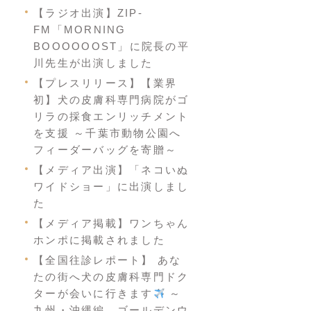
【ラジオ出演】ZIP-
FM「MORNING
BOOOOOOST」に院長の平
川先生が出演しました
【プレスリリース】【業界
初】犬の皮膚科専門病院がゴ
リラの採食エンリッチメント
を支援 ～千葉市動物公園へ
フィーダーバッグを寄贈～
【メディア出演】「ネコいぬ
ワイドショー」に出演しまし
た
【メディア掲載】ワンちゃん
ホンポに掲載されました
【全国往診レポート】 あな
たの街へ犬の皮膚科専門ドク
ターが会いに行きます
～
九州・沖縄編 ゴールデンウ