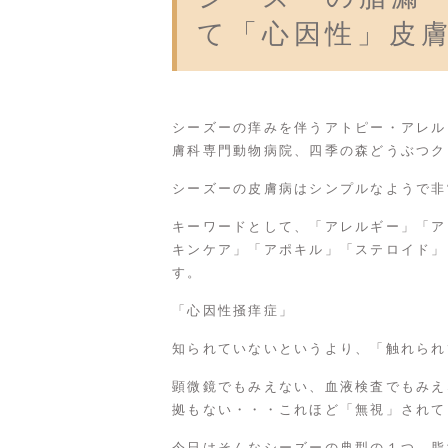
て「心因性」皮
シーズーの痒みを伴うアトピー・アレル
膚科専門動物病院、四季の森どうぶつク
シーズーの皮膚病はシンプルなようで非
キーワードとして、「アレルギー」「ア
キンケア」「アポキル」「ステロイド」
す。
「心因性掻痒症」
知られていないというより、「触れられ
顕微鏡でもみえない、血液検査でもみえ
拠もない・・・これほど「無視」されて
今日はそんなシーズーの典型の１つ、脂