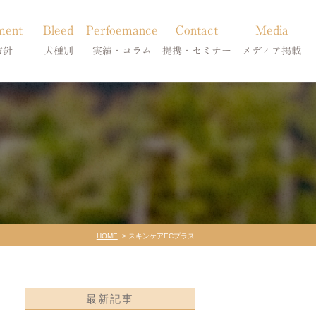
ment
Bleed
Perfoemance
Contact
Media
方針
犬種別
実績・コラム
提携・セミナー
メディア掲載
療
柴犬の皮膚病
犬種別
診療提携・セミナー開催
メディア掲載
事療法
シーズーの皮膚病
症状別
法
フレンチブルドッグの皮膚病
コラム「皮膚科のいろは」
トイプードルの皮膚病
天真爛漫ブログ
HOME
スキンケアECプラス
最新記事