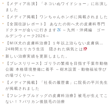
【メディア出演】「ネコいぬワイドショー」に出演し
ました
【メディア掲載】ワンちゃんホンポに掲載されました
【全国往診レポート】 あなたの街へ犬の皮膚科専門
ドクターが会いに行きます
～九州・沖縄編 ゴー
ルデンウィーク2026～
【MIX犬の皮膚科治療】１年以上治らない皮膚病…
24時間エリカラ生活 隠された病気とは
新しい治療実績を更新しました。
【プレスリリース】ゴリラの繁殖を目指す千葉市動物
公園 本格環境整備に着手 ～樹木設置・動物福祉学び
の場づくりへ～
【メディア掲載】「社長の履歴書」に院長の平川先生
が掲載されました
【フレンチブルドッグの皮膚科治療】被毛が生えてこ
ない！？バリカン後脱毛の治療