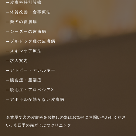
皮膚科特別診療
体質改善・食事療法
柴犬の皮膚病
シーズーの皮膚病
ブルドッグ種の皮膚病
スキンケア療法
求人案内
アトピー・アレルギー
膿皮症・脂漏症
脱毛症・アロペシアX
アポキルが効かない皮膚病
名古屋で犬の皮膚科をお探しの際はお気軽にお問い合わせくださ
い。©四季の森どうぶつクリニック