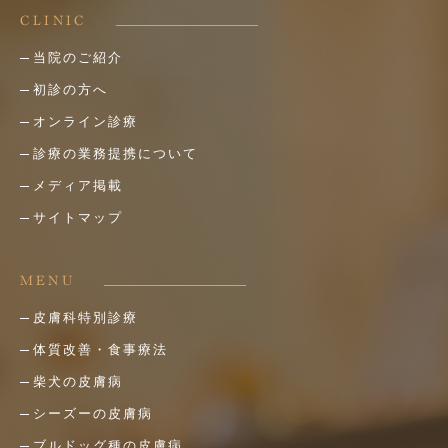
CLINIC
当院のご紹介
初診の方へ
オンライン診療
診療の業務提携について
メディア掲載
サイトマップ
MENU
皮膚科特別診療
体質改善・食事療法
柴犬の皮膚病
シーズーの皮膚病
ブルドッグ種の皮膚病