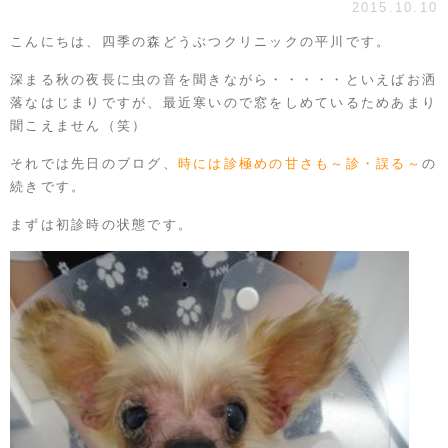
2015.10.10
こんにちは、
四季の森どうぶつクリニック
の平川です。
深まる秋の夜長に虫の音を聞きながら・・・・・といえばお洒
落なはじまりですが、最近寒いので窓をしめているためあまり
聞こえません（笑）
それでは先日のブログ、
時には診極めの甘さも～診・誤る～
の
続きです。
まずは初診時の状態です。