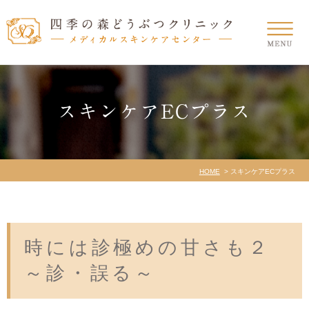
スキンケアECプラス
HOME
スキンケアECプラス
時には診極めの甘さも２
～診・誤る～