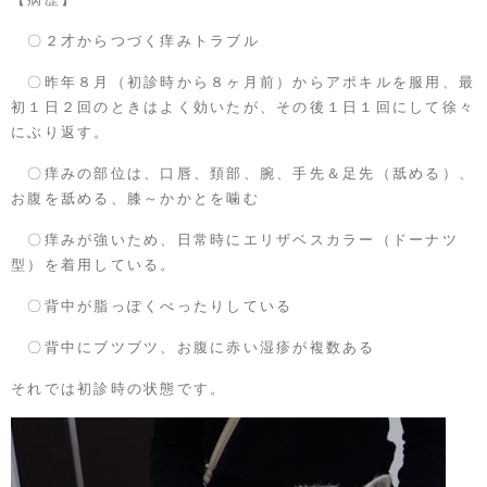
〇２才からつづく痒みトラブル
〇昨年８月（初診時から８ヶ月前）からアポキルを服用、最
初１日２回のときはよく効いたが、その後１日１回にして徐々
にぶり返す。
〇痒みの部位は、口唇、頚部、腕、手先＆足先（舐める）、
お腹を舐める、膝～かかとを噛む
〇痒みが強いため、日常時にエリザベスカラー（ドーナツ
型）を着用している。
〇背中が脂っぽくべったりしている
〇背中にブツブツ、お腹に赤い湿疹が複数ある
それでは初診時の状態です。