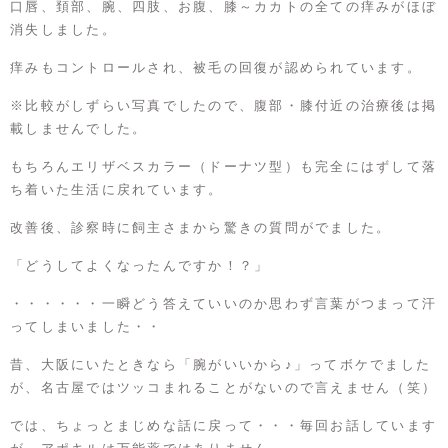
口唇、頚部、腕、四肢、お腹、膝～カカトの全ての痒みがほぼ
消失しました。
痒みもコントロールされ、被毛の回復が認められています。
※比較がしずらい写真でしたので、腹部・膝付近の治療後は掲
載しませんでした。
もちろんエリザベスカラー（ドーナツ型）も完全にはずして落
ち着いた生活に戻れています。
改善後、診察時に飼主さまから驚きの質問がでました。
「どうしてよくなったんですか！？」
・・・・・・一瞬どう答えていいのか思わず言葉がつまって汗
ってしまいました・・
昔、大阪にいたときなら「腕がいいから♪」ってボケでました
が、名古屋ではツッコまれることがないので言えません（笑）
では、ちょっとまじめな話に戻って・・・毎回お話しています