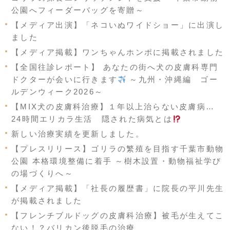
公園へフィーダーバッグを寄贈～
【メディア出演】「ネコいぬワイドショー」に出演し
ました
【メディア掲載】ワンちゃんホンポに掲載されました
【全国往診レポート】 あなたの街へ犬の皮膚科専門
ドクターが会いに行きます
～九州・沖縄編 ゴー
ルデンウィーク2026～
【MIX犬の皮膚科治療】１年以上治らない皮膚病…
24時間エリカラ生活 隠された病気とは
新しい治療実績を更新しました。
【プレスリリース】ゴリラの繁殖を目指す千葉市動物
公園 本格環境整備に着手 ～樹木設置・動物福祉学び
の場づくりへ～
【メディア掲載】「社長の履歴書」に院長の平川先生
が掲載されました
【フレンチブルドッグの皮膚科治療】被毛が生えてこ
ない！？バリカン後脱毛の治療