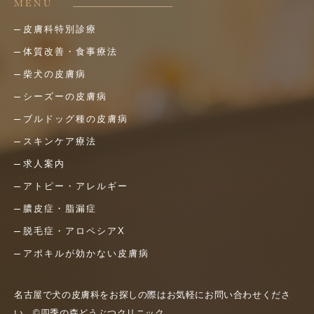
MENU
皮膚科特別診療
体質改善・食事療法
柴犬の皮膚病
シーズーの皮膚病
ブルドッグ種の皮膚病
スキンケア療法
求人案内
アトピー・アレルギー
膿皮症・脂漏症
脱毛症・アロペシアX
アポキルが効かない皮膚病
名古屋で犬の皮膚科をお探しの際はお気軽にお問い合わせくださ
い。©四季の森どうぶつクリニック