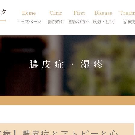
Home
Clinic
First
Disease
Treat
トップページ
医院紹介
初診の方へ
疾患・症状
治療
当院のご紹介
初診の方へ
アトピー・アレルギー
皮膚科特別診
獣医師紹介
オンライン診療
膿皮症・脂漏症
体質改善・食
膿皮症・湿疹
求人案内
東京サテライト
脱毛症・アロペシアX
スキンケア療
アポキルが効かない皮膚病
膚病】膿皮症とアトピーと心