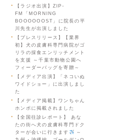
【ラジオ出演】ZIP-
FM「MORNING
BOOOOOOST」に院長の平
川先生が出演しました
【プレスリリース】【業界
初】犬の皮膚科専門病院がゴ
リラの採食エンリッチメント
を支援 ～千葉市動物公園へ
フィーダーバッグを寄贈～
【メディア出演】「ネコいぬ
ワイドショー」に出演しまし
た
【メディア掲載】ワンちゃん
ホンポに掲載されました
【全国往診レポート】 あな
たの街へ犬の皮膚科専門ドク
ターが会いに行きます
～
九州・沖縄編 ゴールデンウ