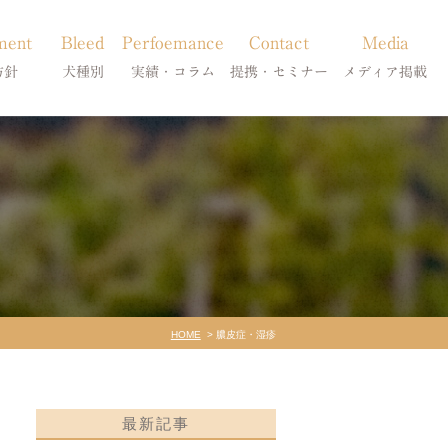
ment
Bleed
Perfoemance
Contact
Media
方針
犬種別
実績・コラム
提携・セミナー
メディア掲載
療
柴犬の皮膚病
犬種別
診療提携・セミナー開催
メディア掲載
事療法
シーズーの皮膚病
症状別
法
フレンチブルドッグの皮膚病
コラム「皮膚科のいろは」
トイプードルの皮膚病
天真爛漫ブログ
HOME
膿皮症・湿疹
最新記事