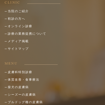
CLINIC
当院のご紹介
初診の方へ
オンライン診療
診療の業務提携について
メディア掲載
サイトマップ
MENU
皮膚科特別診療
体質改善・食事療法
柴犬の皮膚病
シーズーの皮膚病
ブルドッグ種の皮膚病