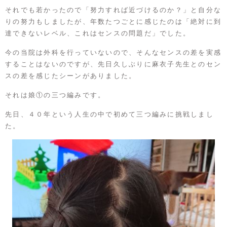
それでも若かったので「努力すれば近づけるのか？」と自分な
りの努力もしましたが、年数たつごとに感じたのは「絶対に到
達できないレベル、これはセンスの問題だ」でした。
今の当院は外科を行っていないので、そんなセンスの差を実感
することはないのですが、先日久しぶりに麻衣子先生とのセン
スの差を感じたシーンがありました。
それは娘①の三つ編みです。
先日、４０年という人生の中で初めて三つ編みに挑戦しまし
た。