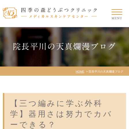
院長平川の天真爛漫ブログ
HOME
院長平川の天真爛漫ブログ
【三つ編みに学ぶ外科
学】器用さは努力でカバ
ーできる？