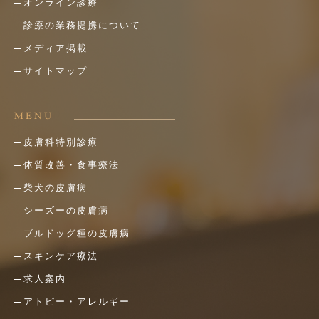
オンライン診療
診療の業務提携について
メディア掲載
サイトマップ
MENU
皮膚科特別診療
体質改善・食事療法
柴犬の皮膚病
シーズーの皮膚病
ブルドッグ種の皮膚病
スキンケア療法
求人案内
アトピー・アレルギー