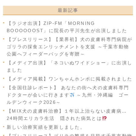
最新記事
【ラジオ出演】ZIP-FM「MORNING
BOOOOOOST」に院長の平川先生が出演しました
【プレスリリース】【業界初】犬の皮膚科専門病院が
ゴリラの採食エンリッチメントを支援 ～千葉市動物
公園へフィーダーバッグを寄贈～
【メディア出演】「ネコいぬワイドショー」に出演し
ました
【メディア掲載】ワンちゃんホンポに掲載されました
【全国往診レポート】 あなたの街へ犬の皮膚科専門
ドクターが会いに行きます
～九州・沖縄編 ゴー
ルデンウィーク2026～
【MIX犬の皮膚科治療】１年以上治らない皮膚病…
24時間エリカラ生活 隠された病気とは
新しい治療実績を更新しました。
【プレスリリース】ゴリラの繁殖を目指す千葉市動物