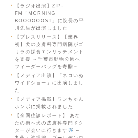
【ラジオ出演】ZIP-
FM「MORNING
BOOOOOOST」に院長の平
川先生が出演しました
【プレスリリース】【業界
初】犬の皮膚科専門病院がゴ
リラの採食エンリッチメント
を支援 ～千葉市動物公園へ
フィーダーバッグを寄贈～
【メディア出演】「ネコいぬ
ワイドショー」に出演しまし
た
【メディア掲載】ワンちゃん
ホンポに掲載されました
【全国往診レポート】 あな
たの街へ犬の皮膚科専門ドク
ターが会いに行きます
～
九州・沖縄編 ゴールデンウ