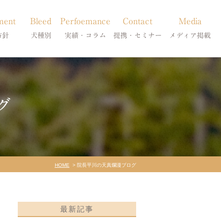
ment
Bleed
Perfoemance
Contact
Media
方針
犬種別
実績・コラム
提携・セミナー
メディア掲載
療
柴犬の皮膚病
犬種別
診療提携・セミナー開催
メディア掲載
事療法
シーズーの皮膚病
症状別
グ
法
フレンチブルドッグの皮膚病
コラム「皮膚科のいろは」
トイプードルの皮膚病
天真爛漫ブログ
HOME
院長平川の天真爛漫ブログ
最新記事