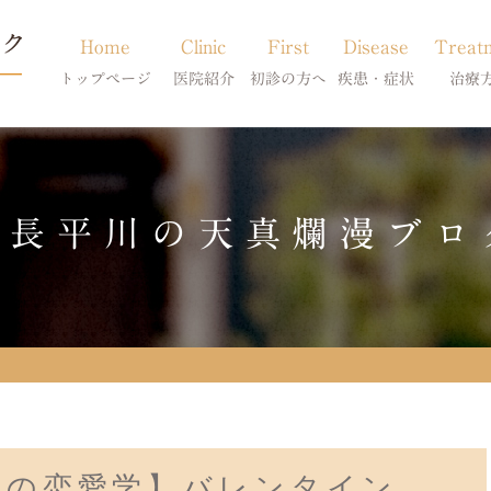
Home
Clinic
First
Disease
Treat
トップページ
医院紹介
初診の方へ
疾患・症状
治療
当院のご紹介
初診の方へ
アトピー・アレルギー
皮膚科特別診
獣医師紹介
オンライン診療
膿皮症・脂漏症
体質改善・食
院長平川の天真爛漫ブロ
求人案内
東京サテライト
脱毛症・アロペシアX
スキンケア療
アポキルが効かない皮膚病
人の恋愛学】バレンタイン