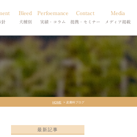
ment
Bleed
Perfoemance
Contact
Media
方針
犬種別
実績・コラム
提携・セミナー
メディア掲載
療
柴犬の皮膚病
犬種別
診療提携・セミナー開催
メディア掲載
事療法
シーズーの皮膚病
症状別
法
フレンチブルドッグの皮膚病
コラム「皮膚科のいろは」
トイプードルの皮膚病
天真爛漫ブログ
HOME
皮膚科ブログ
最新記事