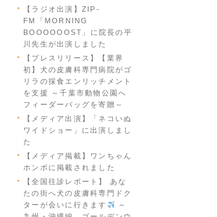
【ラジオ出演】ZIP-
FM「MORNING
BOOOOOOST」に院長の平
川先生が出演しました
【プレスリリース】【業界
初】犬の皮膚科専門病院がゴ
リラの採食エンリッチメント
を支援 ～千葉市動物公園へ
フィーダーバッグを寄贈～
【メディア出演】「ネコいぬ
ワイドショー」に出演しまし
た
【メディア掲載】ワンちゃん
ホンポに掲載されました
【全国往診レポート】 あな
たの街へ犬の皮膚科専門ドク
ターが会いに行きます
～
九州・沖縄編 ゴールデンウ