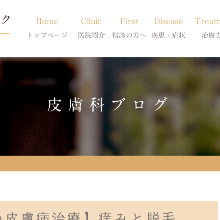
Home
Clinic
First
Disease
Treat
トップページ
医院紹介
初診の方へ
疾患・症状
治療
当院のご紹介
初診の方へ
アトピー・アレルギー
皮膚科特別診
獣医師紹介
オンライン診療
膿皮症・脂漏症
体質改善・食
皮膚科ブログ
求人案内
東京サテライト
脱毛症・アロペシアX
スキンケア療
アポキルが効かない皮膚病
の皮膚病治療】痒みと脱毛