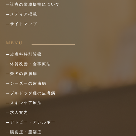
診療の業務提携について
メディア掲載
サイトマップ
MENU
皮膚科特別診療
体質改善・食事療法
柴犬の皮膚病
シーズーの皮膚病
ブルドッグ種の皮膚病
スキンケア療法
求人案内
アトピー・アレルギー
膿皮症・脂漏症