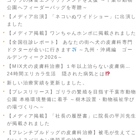
公園へフィーダーバッグを寄贈～
【メディア出演】「ネコいぬワイドショー」に出演し
ました
【メディア掲載】ワンちゃんホンポに掲載されました
【全国往診レポート】 あなたの街へ犬の皮膚科専門
ドクターが会いに行きます
～九州・沖縄編 ゴー
ルデンウィーク2026～
【MIX犬の皮膚科治療】１年以上治らない皮膚病…
24時間エリカラ生活 隠された病気とは
新しい治療実績を更新しました。
【プレスリリース】ゴリラの繁殖を目指す千葉市動物
公園 本格環境整備に着手 ～樹木設置・動物福祉学び
の場づくりへ～
【メディア掲載】「社長の履歴書」に院長の平川先生
が掲載されました
【フレンチブルドッグの皮膚科治療】被毛が生えてこ
ない！？バリカン後脱毛の治療