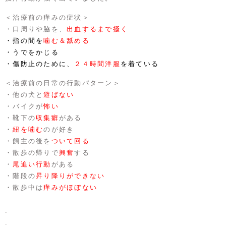
＜治療前の痒みの症状＞
・口周りや脇を、
出血するまで掻く
・指の間を
噛む＆舐める
・うでをかじる
・傷防止のために、
２４時間洋服
を着ている
＜治療前の日常の行動パターン＞
・他の犬と
遊ばない
・バイクが
怖い
・靴下の
収集癖
がある
・
紐を噛む
のが好き
・飼主の後を
ついて回る
・散歩の帰りで
興奮
する
・
尾追い行動
がある
・階段の
昇り降りができない
・散歩中は
痒みがほぼない
.
.