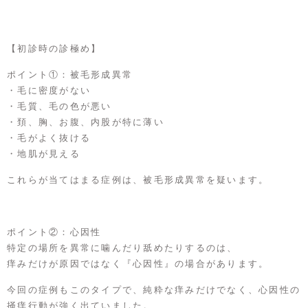
【初診時の診極め】
ポイント①：被毛形成異常
・毛に密度がない
・毛質、毛の色が悪い
・頚、胸、お腹、内股が特に薄い
・毛がよく抜ける
・地肌が見える
これらが当てはまる症例は、被毛形成異常を疑います。
ポイント②：心因性
特定の場所を異常に噛んだり舐めたりするのは、
痒みだけが原因ではなく『心因性』の場合があります。
今回の症例もこのタイプで、純粋な痒みだけでなく、心因性の
掻痒行動が強く出ていました。