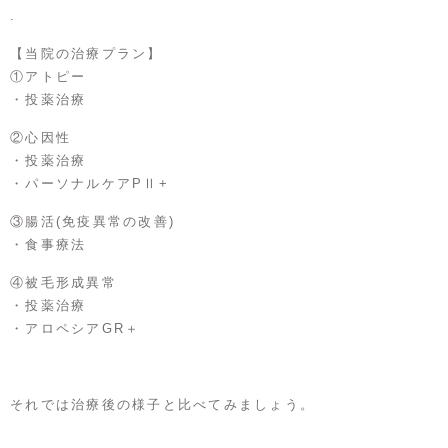
.
【当院の治療プラン】
①アトピー
・投薬治療
②心因性
・投薬治療
・パーソナルケアPⅡ+
③腸活(免疫異常の改善)
・食事療法
④被毛形成異常
・投薬治療
・アロペシアGR＋
それでは治療後の様子と比べてみましょう。