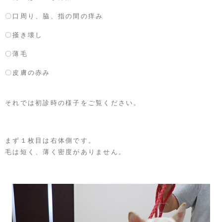
〇口周り、脇、指の間の痒み
〇掻き壊し
〇薄毛
〇皮膚の赤み
それでは初診時の様子をご覧ください。
まず１枚目は右体側です。
毛は短く、薄く密度がありません。