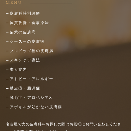
MENU
皮膚科特別診療
体質改善・食事療法
柴犬の皮膚病
シーズーの皮膚病
ブルドッグ種の皮膚病
スキンケア療法
求人案内
アトピー・アレルギー
膿皮症・脂漏症
脱毛症・アロペシアX
アポキルが効かない皮膚病
名古屋で犬の皮膚科をお探しの際はお気軽にお問い合わせくださ