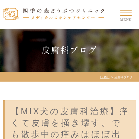
皮膚科ブログ
HOME
皮膚科ブログ
【MIX犬の皮膚科治療】痒
くて皮膚を掻き壊す。で
も散歩中の痒みはほぼ出