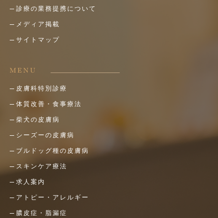
診療の業務提携について
メディア掲載
サイトマップ
MENU
皮膚科特別診療
体質改善・食事療法
柴犬の皮膚病
シーズーの皮膚病
ブルドッグ種の皮膚病
スキンケア療法
求人案内
アトピー・アレルギー
膿皮症・脂漏症