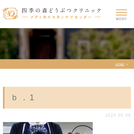
HOME
ｂ．1
2024.05.08