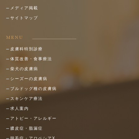
メディア掲載
サイトマップ
MENU
皮膚科特別診療
体質改善・食事療法
柴犬の皮膚病
シーズーの皮膚病
ブルドッグ種の皮膚病
スキンケア療法
求人案内
アトピー・アレルギー
膿皮症・脂漏症
脱毛症・アロペシアX