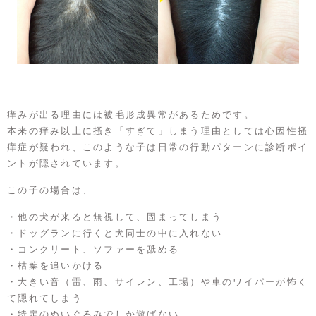
痒みが出る理由には被毛形成異常があるためです。
本来の痒み以上に掻き「すぎて」しまう理由としては心因性掻
痒症が疑われ、このような子は日常の行動パターンに診断ポイ
ントが隠されています。
この子の場合は、
・他の犬が来ると無視して、固まってしまう
・ドッグランに行くと犬同士の中に入れない
・コンクリート、ソファーを舐める
・枯葉を追いかける
・大きい音（雷、雨、サイレン、工場）や車のワイパーが怖く
て隠れてしまう
・特定のぬいぐるみでしか遊ばない