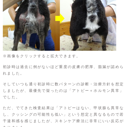
※画像をクリックすると拡大できます。
初診時は過去に例がないほど重度の皮膚の肥厚、脂漏が認めら
れました。
そしていつも通り初診時に数パターンの診断・治療方針を想定
しましたが、最優先で疑ったのは「アトピー＋ホルモン異常」
でした。
ただ、でてきた検査結果は「アトピーはない、甲状腺も異常な
し、クッシングの可能性も低い」という想定と異なるもので若
干違和感を感じましたが、スキンケア療法に非常にいい反応が