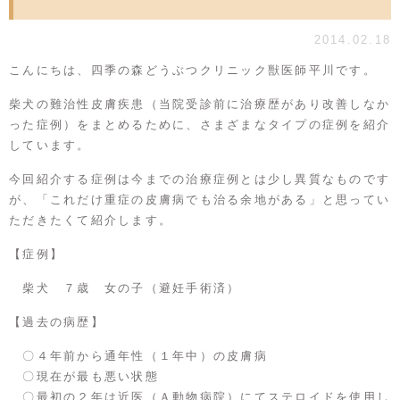
2014.02.18
こんにちは、四季の森どうぶつクリニック獣医師平川です。
柴犬の難治性皮膚疾患（当院受診前に治療歴があり改善しなか
った症例）をまとめるために、さまざまなタイプの症例を紹介
しています。
今回紹介する症例は今までの治療症例とは少し異質なものです
が、「これだけ重症の皮膚病でも治る余地がある」と思ってい
ただきたくて紹介します。
【症例】
柴犬 ７歳 女の子（避妊手術済）
【過去の病歴】
〇４年前から通年性（１年中）の皮膚病
〇現在が最も悪い状態
〇最初の２年は近医（Ａ動物病院）にてステロイドを使用し