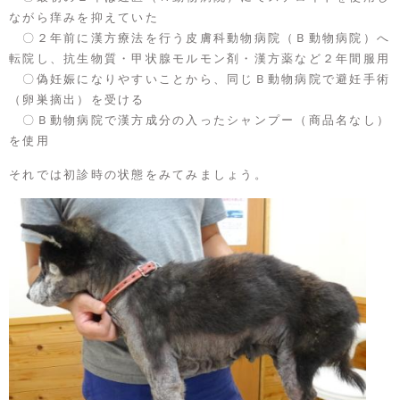
ながら痒みを抑えていた
〇２年前に漢方療法を行う皮膚科動物病院（Ｂ動物病院）へ
転院し、抗生物質・甲状腺モルモン剤・漢方薬など２年間服用
〇偽妊娠になりやすいことから、同じＢ動物病院で避妊手術
（卵巣摘出）を受ける
〇Ｂ動物病院で漢方成分の入ったシャンプー（商品名なし）
を使用
それでは初診時の状態をみてみましょう。