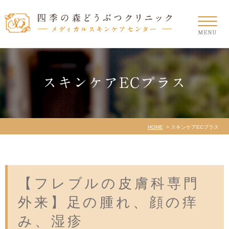
スキンケアECプラス
HOME
スキンケアECプラス
【フレブルの皮膚科専門
外来】足の腫れ、顔の痒
み、湿疹