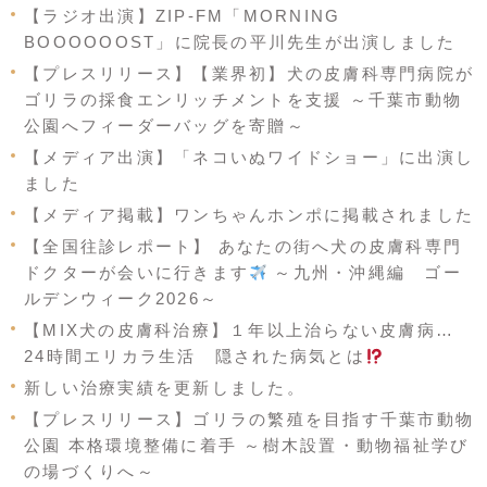
【ラジオ出演】ZIP-FM「MORNING
BOOOOOOST」に院長の平川先生が出演しました
【プレスリリース】【業界初】犬の皮膚科専門病院が
ゴリラの採食エンリッチメントを支援 ～千葉市動物
公園へフィーダーバッグを寄贈～
【メディア出演】「ネコいぬワイドショー」に出演し
ました
【メディア掲載】ワンちゃんホンポに掲載されました
【全国往診レポート】 あなたの街へ犬の皮膚科専門
ドクターが会いに行きます
～九州・沖縄編 ゴー
ルデンウィーク2026～
【MIX犬の皮膚科治療】１年以上治らない皮膚病…
24時間エリカラ生活 隠された病気とは
新しい治療実績を更新しました。
【プレスリリース】ゴリラの繁殖を目指す千葉市動物
公園 本格環境整備に着手 ～樹木設置・動物福祉学び
の場づくりへ～