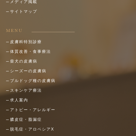
メディア掲載
サイトマップ
MENU
皮膚科特別診療
体質改善・食事療法
柴犬の皮膚病
シーズーの皮膚病
ブルドッグ種の皮膚病
スキンケア療法
求人案内
アトピー・アレルギー
膿皮症・脂漏症
脱毛症・アロペシアX