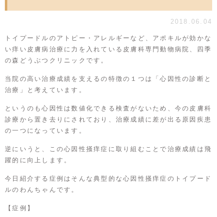
2018.06.04
トイプードルのアトピー・アレルギーなど、アポキルが効かな
い痒い皮膚病治療に力を入れている皮膚科専門動物病院、四季
の森どうぶつクリニックです。
当院の高い治療成績を支えるの特徴の１つは「心因性の診断と
治療」と考えています。
というのも心因性は数値化できる検査がないため、今の皮膚科
診療から置き去りにされており、治療成績に差が出る原因疾患
の一つになっています。
逆にいうと、この心因性掻痒症に取り組むことで治療成績は飛
躍的に向上します。
今日紹介する症例はそんな典型的な心因性掻痒症のトイプード
ルのわんちゃんです。
【症例】