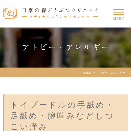
アトピー・アレルギー
HOME
アトピー・アレルギー
トイプードルの手舐め・
足舐め・腕噛みなどしつ
こい痒み