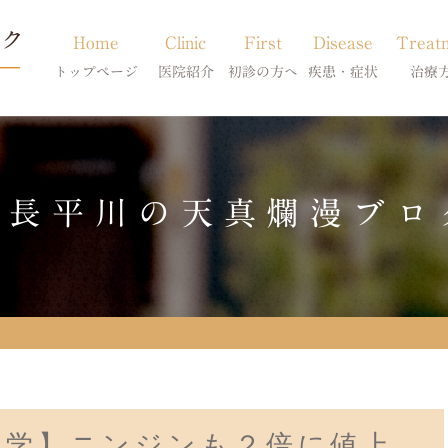
Home
Clinic
First
Disease
Treat
トップページ
医院紹介
初診の方へ
疾患・症状
治療
当院のご紹介
初診の方へ
アトピー・アレルギー
皮膚科特別診
獣医師紹介
オンライン診療
膿皮症・脂漏症
体質改善・食
院長平川の天真爛漫ブロ
求人案内
東京サテライト
脱毛症・アロペシアX
スキンケア療
アポキルが効かない皮膚病
営学】ニンジンも２倍に値上