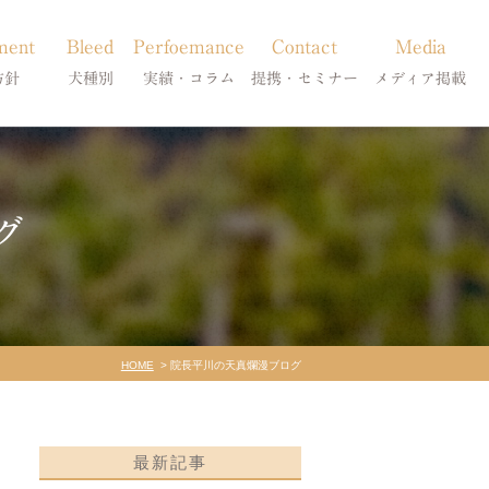
ment
Bleed
Perfoemance
Contact
Media
方針
犬種別
実績・コラム
提携・セミナー
メディア掲載
療
柴犬の皮膚病
犬種別
診療提携・セミナー開催
メディア掲載
事療法
シーズーの皮膚病
症状別
グ
法
フレンチブルドッグの皮膚病
コラム「皮膚科のいろは」
トイプードルの皮膚病
天真爛漫ブログ
HOME
院長平川の天真爛漫ブログ
最新記事