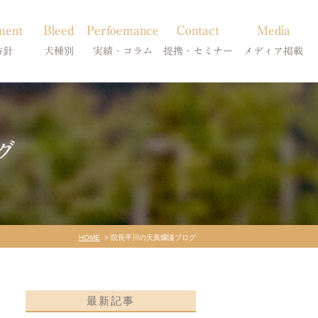
ment
Bleed
Perfoemance
Contact
Media
方針
犬種別
実績・コラム
提携・セミナー
メディア掲載
療
柴犬の皮膚病
犬種別
診療提携・セミナー開催
メディア掲載
事療法
シーズーの皮膚病
症状別
グ
法
フレンチブルドッグの皮膚病
コラム「皮膚科のいろは」
トイプードルの皮膚病
天真爛漫ブログ
HOME
院長平川の天真爛漫ブログ
最新記事