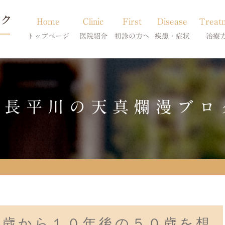
Home
Clinic
First
Disease
Treat
トップページ
医院紹介
初診の方へ
疾患・症状
治療
当院のご紹介
初診の方へ
アトピー・アレルギー
皮膚科特別診
獣医師紹介
オンライン診療
膿皮症・脂漏症
体質改善・食
院長平川の天真爛漫ブロ
求人案内
東京サテライト
脱毛症・アロペシアX
スキンケア療
アポキルが効かない皮膚病
０歳から１０年後の５０歳を想