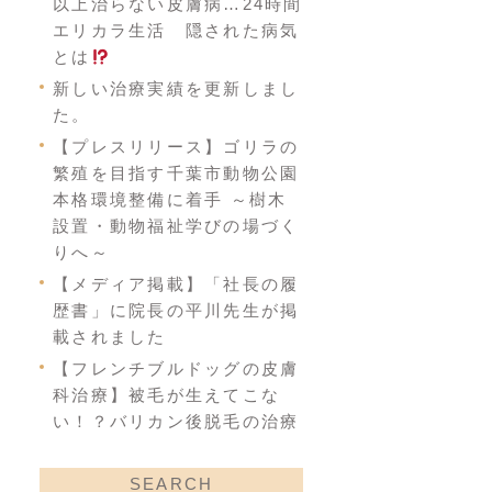
以上治らない皮膚病…24時間
エリカラ生活 隠された病気
とは
新しい治療実績を更新しまし
た。
【プレスリリース】ゴリラの
繁殖を目指す千葉市動物公園
本格環境整備に着手 ～樹木
設置・動物福祉学びの場づく
りへ～
【メディア掲載】「社長の履
歴書」に院長の平川先生が掲
載されました
【フレンチブルドッグの皮膚
科治療】被毛が生えてこな
い！？バリカン後脱毛の治療
SEARCH