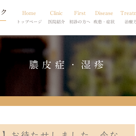
Home
Clinic
First
Disease
Treat
トップページ
医院紹介
初診の方へ
疾患・症状
治療
当院のご紹介
初診の方へ
アトピー・アレルギー
皮膚科特別診
獣医師紹介
オンライン診療
膿皮症・脂漏症
体質改善・食
膿皮症・湿疹
求人案内
東京サテライト
脱毛症・アロペシアX
スキンケア療
アポキルが効かない皮膚病
療】お待たせしました。今な