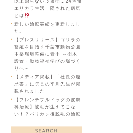
以上治らない皮膚病…24時間
エリカラ生活 隠された病気
とは
新しい治療実績を更新しまし
た。
【プレスリリース】ゴリラの
繁殖を目指す千葉市動物公園
本格環境整備に着手 ～樹木
設置・動物福祉学びの場づく
りへ～
【メディア掲載】「社長の履
歴書」に院長の平川先生が掲
載されました
【フレンチブルドッグの皮膚
科治療】被毛が生えてこな
い！？バリカン後脱毛の治療
SEARCH