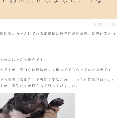
2020.01.28
病治療に力を入れている皮膚病治療専門動物病院、四季の森どう
のわんちゃんの紹介です。
のですが、有力な治療法がなく待っててもらっていた症例です。
中の湿疹（膿皮症）で当院を受診され、これらの問題点は少ない
すが、薄毛だけが目立って残っていました。