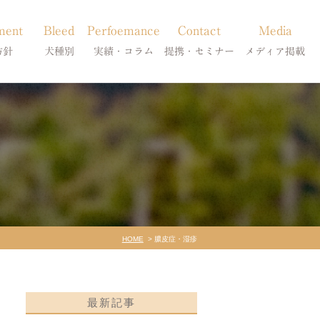
ment
Bleed
Perfoemance
Contact
Media
方針
犬種別
実績・コラム
提携・セミナー
メディア掲載
療
柴犬の皮膚病
犬種別
診療提携・セミナー開催
メディア掲載
事療法
シーズーの皮膚病
症状別
法
フレンチブルドッグの皮膚病
コラム「皮膚科のいろは」
トイプードルの皮膚病
天真爛漫ブログ
HOME
膿皮症・湿疹
最新記事