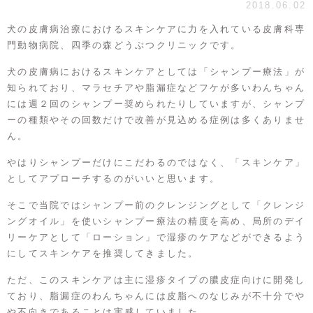
2018.06.02
犬の皮膚病治療におけるスキンケアに力を入れている皮膚科専
門動物病院、四季の森どうぶつクリニックです。
犬の皮膚病におけるスキンケアとしては「シャンプー療法」が
知られており、マラセチアや脂漏症などフケが多いわんちゃん
には週２回のシャンプー奨められたりしていますが、シャンプ
ーの種類やその回数だけで改善が見込める症例は多くありませ
ん。
やはりシャンプーだけにこだわるのではなく、「スキンケア」
としてアプローチするのがいいと思います。
そこで当院ではシャンプー前のクレンジングとして「クレンジ
ングオイル」を使いシャンプー療法の精度を高め、局所のデイ
リーケアとして「ローション」で湿疹のケアなどができるよう
にしてスキンケアを推奨してきました。
ただ、このスキンケアは主に湿疹タイプの膿皮症向けに開発し
ており、脂漏症のわんちゃんには皮脂へのなじみが不十分でや
や不向きであることは実感していました。