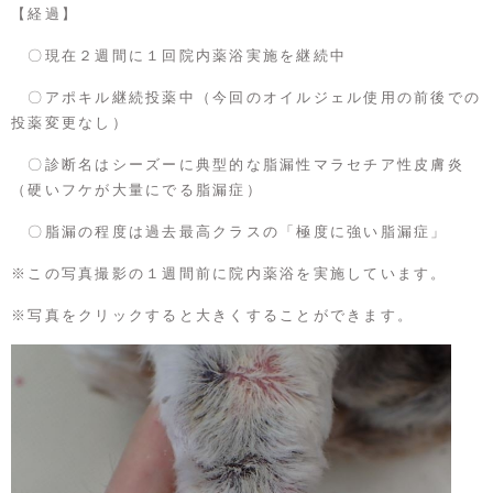
【経過】
〇現在２週間に１回院内薬浴実施を継続中
〇アポキル継続投薬中（今回のオイルジェル使用の前後での
投薬変更なし）
〇診断名はシーズーに典型的な脂漏性マラセチア性皮膚炎
（硬いフケが大量にでる脂漏症）
〇脂漏の程度は過去最高クラスの「極度に強い脂漏症」
※この写真撮影の１週間前に院内薬浴を実施しています。
※写真をクリックすると大きくすることができます。