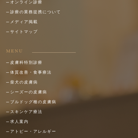
オンライン診療
診療の業務提携について
メディア掲載
サイトマップ
MENU
皮膚科特別診療
体質改善・食事療法
柴犬の皮膚病
シーズーの皮膚病
ブルドッグ種の皮膚病
スキンケア療法
求人案内
アトピー・アレルギー