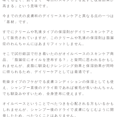
高まる」という意味です。
今までの犬の皮膚科のデイリースキンケアと異なる点の一つは
「基材」です。
すでにクリームや乳液タイプの保湿剤がデイリースキンケアと
して販売されていますが、このクリームや乳液の保湿剤は脂漏
症のわんちゃんにはあまりフィットしません。
そこで試行錯誤で行き着いたのがオイルベースのスキンケア商
品、「脂漏症にオイルを塗布する？」と疑問に思われるかもし
れませんが、皮脂に馴染むクレンジング効果と保湿効果が同時
に得られるため、デイリーケアとしては最適です。
乾燥タイプのフケがでる皮膚コンディションの保湿としても使
え、シャンプー直後のドライ前であれば被毛が長いわんちゃん
でも馴染みやすいため、全身塗布に使えます。
オイルベースということでべたつきを心配される方もいるかも
しれませんが、シャンプー後のドライで皮膚になじむように開
発したため、べたつくことはありません。