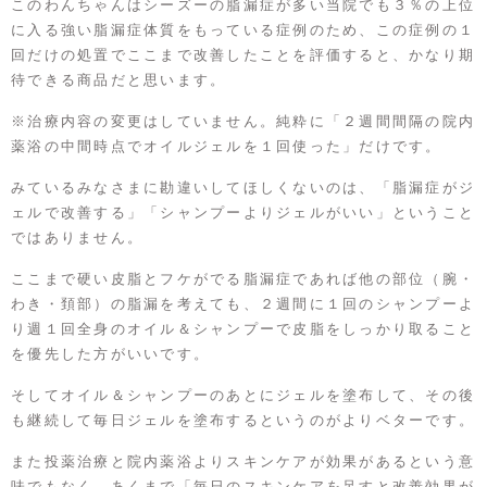
このわんちゃんはシーズーの脂漏症が多い当院でも３％の上位
に入る強い脂漏症体質をもっている症例のため、この症例の１
回だけの処置でここまで改善したことを評価すると、かなり期
待できる商品だと思います。
※治療内容の変更はしていません。純粋に「２週間間隔の院内
薬浴の中間時点でオイルジェルを１回使った」だけです。
みているみなさまに勘違いしてほしくないのは、「脂漏症がジ
ェルで改善する」「シャンプーよりジェルがいい」ということ
ではありません。
ここまで硬い皮脂とフケがでる脂漏症であれば他の部位（腕・
わき・頚部）の脂漏を考えても、２週間に１回のシャンプーよ
り週１回全身のオイル＆シャンプーで皮脂をしっかり取ること
を優先した方がいいです。
そしてオイル＆シャンプーのあとにジェルを塗布して、その後
も継続して毎日ジェルを塗布するというのがよりベターです。
また投薬治療と院内薬浴よりスキンケアが効果があるという意
味でもなく、あくまで「毎日のスキンケアを足すと改善効果が