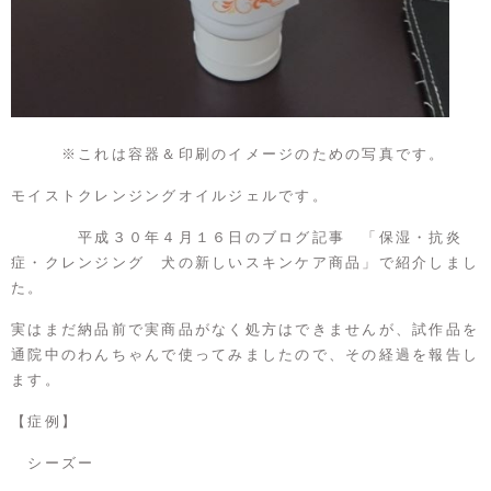
※これは容器＆印刷のイメージのための写真です。
モイストクレンジングオイルジェルです。
平成３０年４月１６日のブログ記事 「
保湿・抗炎
症・クレンジング 犬の新しいスキンケア商品
」で紹介しまし
た。
実はまだ納品前で実商品がなく処方はできませんが、試作品を
通院中のわんちゃんで使ってみましたので、その経過を報告し
ます。
【症例】
シーズー