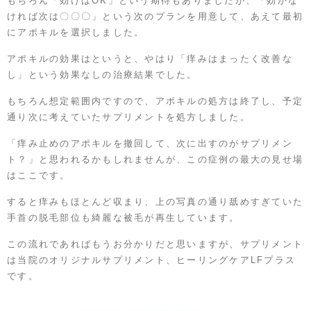
もちろん「効けばOK」という期待もありましたが、「効かな
ければ次は〇〇〇」という次のプランを用意して、あえて最初
にアポキルを選択しました。
アポキルの効果はというと、やはり「痒みはまったく改善な
し」という効果なしの治療結果でした。
もちろん想定範囲内ですので、アポキルの処方は終了し、予定
通り次に考えていたサプリメントを処方しました。
「痒み止めのアポキルを撤回して、次に出すのがサプリメン
ト？」と思われるかもしれませんが、この症例の最大の見せ場
はここです。
すると痒みもほとんど収まり、上の写真の通り舐めすぎていた
手首の脱毛部位も綺麗な被毛が再生しています。
この流れであればもうお分かりだと思いますが、サプリメント
は当院のオリジナルサプリメント、ヒーリングケアLFプラス
です。