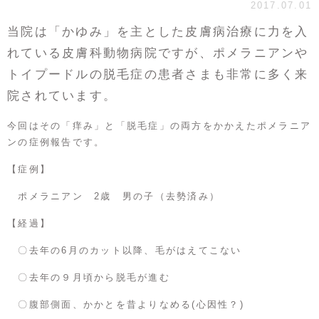
2017.07.01
当院は「かゆみ」を主とした皮膚病治療に力を入
れている皮膚科動物病院ですが、ポメラニアンや
トイプードルの脱毛症の患者さまも非常に多く来
院されています。
今回はその「痒み」と「脱毛症」の両方をかかえたポメラニア
ンの症例報告です。
【症例】
ポメラニアン 2歳 男の子（去勢済み）
【経過】
〇去年の6月のカット以降、毛がはえてこない
〇去年の９月頃から脱毛が進む
〇腹部側面、かかとを昔よりなめる(心因性？)