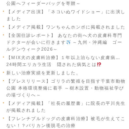
公園へフィーダーバッグを寄贈～
【メディア出演】「ネコいぬワイドショー」に出演し
ました
【メディア掲載】ワンちゃんホンポに掲載されました
【全国往診レポート】 あなたの街へ犬の皮膚科専門
ドクターが会いに行きます
～九州・沖縄編 ゴー
ルデンウィーク2026～
【MIX犬の皮膚科治療】１年以上治らない皮膚病…
24時間エリカラ生活 隠された病気とは
新しい治療実績を更新しました。
【プレスリリース】ゴリラの繁殖を目指す千葉市動物
公園 本格環境整備に着手 ～樹木設置・動物福祉学び
の場づくりへ～
【メディア掲載】「社長の履歴書」に院長の平川先生
が掲載されました
【フレンチブルドッグの皮膚科治療】被毛が生えてこ
ない！？バリカン後脱毛の治療