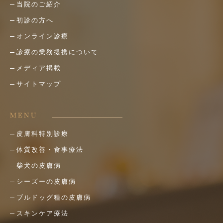
当院のご紹介
初診の方へ
オンライン診療
診療の業務提携について
メディア掲載
サイトマップ
MENU
皮膚科特別診療
体質改善・食事療法
柴犬の皮膚病
シーズーの皮膚病
ブルドッグ種の皮膚病
スキンケア療法