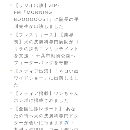
【ラジオ出演】ZIP-
FM「MORNING
BOOOOOOST」に院長の平
川先生が出演しました
【プレスリリース】【業界
初】犬の皮膚科専門病院がゴ
リラの採食エンリッチメント
を支援 ～千葉市動物公園へ
フィーダーバッグを寄贈～
【メディア出演】「ネコいぬ
ワイドショー」に出演しまし
た
【メディア掲載】ワンちゃん
ホンポに掲載されました
【全国往診レポート】 あな
たの街へ犬の皮膚科専門ドク
ターが会いに行きます
～
九州・沖縄編 ゴールデンウ