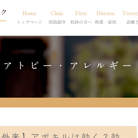
Home
Clinic
First
Disease
Treat
トップページ
医院紹介
初診の方へ
疾患・症状
治療
当院のご紹介
初診の方へ
アトピー・アレルギー
皮膚科特別診
獣医師紹介
オンライン診療
膿皮症・脂漏症
体質改善・食
アトピー・アレルギー
求人案内
東京サテライト
脱毛症・アロペシアX
スキンケア療
アポキルが効かない皮膚病
門外来】アポキルは効く？効