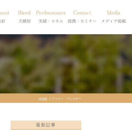
ment
Bleed
Perfoemance
Contact
Media
方針
犬種別
実績・コラム
提携・セミナー
メディア掲載
療
柴犬の皮膚病
犬種別
診療提携・セミナー開催
メディア掲載
事療法
シーズーの皮膚病
症状別
法
フレンチブルドッグの皮膚病
コラム「皮膚科のいろは」
トイプードルの皮膚病
天真爛漫ブログ
HOME
アトピー・アレルギー
最新記事