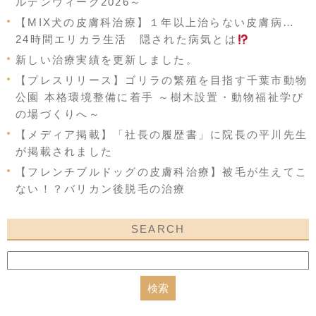
ルデンウィーク2026～
【MIX犬の皮膚科治療】１年以上治らない皮膚病…
24時間エリカラ生活 隠された病気とは
新しい治療実績を更新しました。
【プレスリリース】ゴリラの繁殖を目指す千葉市動物
公園 本格環境整備に着手 ～樹木設置・動物福祉学び
の場づくりへ～
【メディア掲載】「社長の履歴書」に院長の平川先生
が掲載されました
【フレンチブルドッグの皮膚科治療】被毛が生えてこ
ない！？バリカン後脱毛の治療
SEARCH