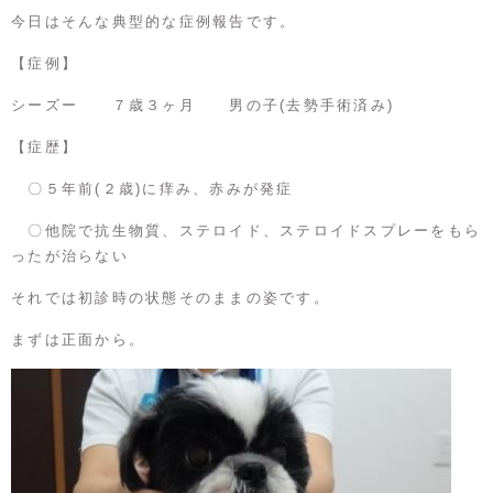
今日はそんな典型的な症例報告です。
【症例】
シーズー ７歳３ヶ月 男の子(去勢手術済み)
【症歴】
〇５年前(２歳)に痒み、赤みが発症
〇他院で抗生物質、ステロイド、ステロイドスプレーをもら
ったが治らない
それでは初診時の状態そのままの姿です。
まずは正面から。