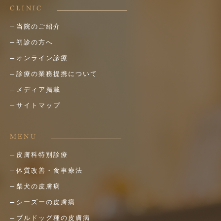
CLINIC
当院のご紹介
初診の方へ
オンライン診療
診療の業務提携について
メディア掲載
サイトマップ
MENU
皮膚科特別診療
体質改善・食事療法
柴犬の皮膚病
シーズーの皮膚病
ブルドッグ種の皮膚病