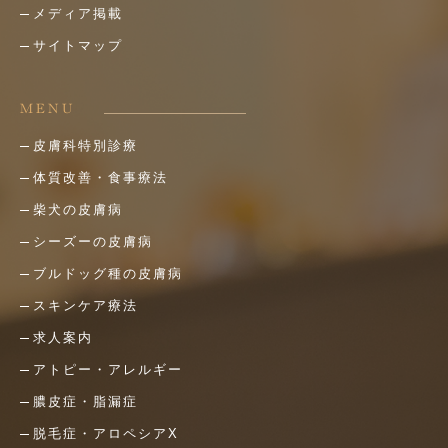
メディア掲載
サイトマップ
MENU
皮膚科特別診療
体質改善・食事療法
柴犬の皮膚病
シーズーの皮膚病
ブルドッグ種の皮膚病
スキンケア療法
求人案内
アトピー・アレルギー
膿皮症・脂漏症
脱毛症・アロペシアX