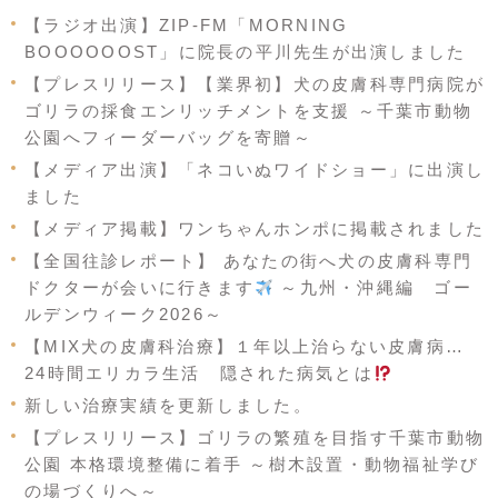
【ラジオ出演】ZIP-FM「MORNING
BOOOOOOST」に院長の平川先生が出演しました
【プレスリリース】【業界初】犬の皮膚科専門病院が
ゴリラの採食エンリッチメントを支援 ～千葉市動物
公園へフィーダーバッグを寄贈～
【メディア出演】「ネコいぬワイドショー」に出演し
ました
【メディア掲載】ワンちゃんホンポに掲載されました
【全国往診レポート】 あなたの街へ犬の皮膚科専門
ドクターが会いに行きます
～九州・沖縄編 ゴー
ルデンウィーク2026～
【MIX犬の皮膚科治療】１年以上治らない皮膚病…
24時間エリカラ生活 隠された病気とは
新しい治療実績を更新しました。
【プレスリリース】ゴリラの繁殖を目指す千葉市動物
公園 本格環境整備に着手 ～樹木設置・動物福祉学び
の場づくりへ～