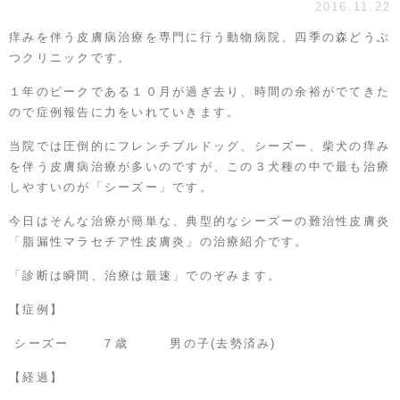
2016.11.22
痒みを伴う皮膚病治療を専門に行う動物病院、四季の森どうぶ
つクリニックです。
１年のピークである１０月が過ぎ去り、時間の余裕がでてきた
ので症例報告に力をいれていきます。
当院では圧倒的にフレンチブルドッグ、シーズー、柴犬の痒み
を伴う皮膚病治療が多いのですが、この３犬種の中で最も治療
しやすいのが「シーズー」です。
今日はそんな治療が簡単な、典型的なシーズーの難治性皮膚炎
「脂漏性マラセチア性皮膚炎」の治療紹介です。
「診断は瞬間、治療は最速」でのぞみます。
【症例】
シーズー ７歳 男の子(去勢済み)
【経過】