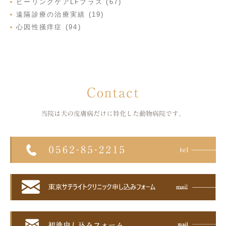
ヒーリングケアLFプラス (67)
遠隔診療の治療実績 (19)
心因性掻痒症 (94)
Contact
当院は犬の皮膚病だけに特化した
動物病院です。