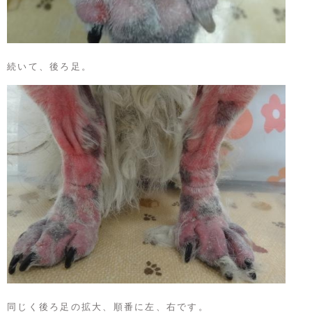
続いて、後ろ足。
同じく後ろ足の拡大、順番に左、右です。