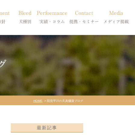
ment
Bleed
Perfoemance
Contact
Media
方針
犬種別
実績・コラム
提携・セミナー
メディア掲載
療
柴犬の皮膚病
犬種別
診療提携・セミナー開催
メディア掲載
事療法
シーズーの皮膚病
症状別
グ
法
フレンチブルドッグの皮膚病
コラム「皮膚科のいろは」
トイプードルの皮膚病
天真爛漫ブログ
HOME
院長平川の天真爛漫ブログ
最新記事