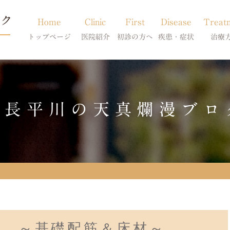
Home
Clinic
First
Disease
Treat
トップページ
医院紹介
初診の方へ
疾患・症状
治療
当院のご紹介
初診の方へ
アトピー・アレルギー
皮膚科特別診
獣医師紹介
オンライン診療
膿皮症・脂漏症
体質改善・食
院長平川の天真爛漫ブロ
求人案内
東京サテライト
脱毛症・アロペシアX
スキンケア療
アポキルが効かない皮膚病
記 ～基礎配筋＆床材～