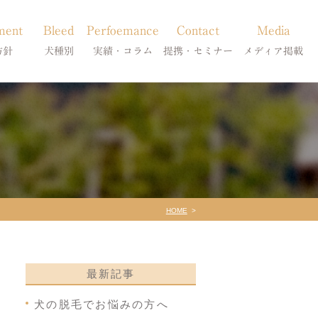
ment
Bleed
Perfoemance
Contact
Media
方針
犬種別
実績・コラム
提携・セミナー
メディア掲載
療
柴犬の皮膚病
犬種別
診療提携・セミナー開催
メディア掲載
事療法
シーズーの皮膚病
症状別
法
フレンチブルドッグの皮膚病
コラム「皮膚科のいろは」
トイプードルの皮膚病
天真爛漫ブログ
HOME
最新記事
犬の脱毛でお悩みの方へ