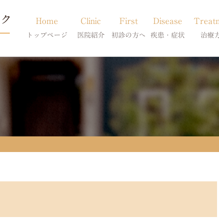
Home
Clinic
First
Disease
Treat
トップページ
医院紹介
初診の方へ
疾患・症状
治療
当院のご紹介
初診の方へ
アトピー・アレルギー
皮膚科特別診
獣医師紹介
オンライン診療
膿皮症・脂漏症
体質改善・食
求人案内
東京サテライト
脱毛症・アロペシアX
スキンケア療
アポキルが効かない皮膚病