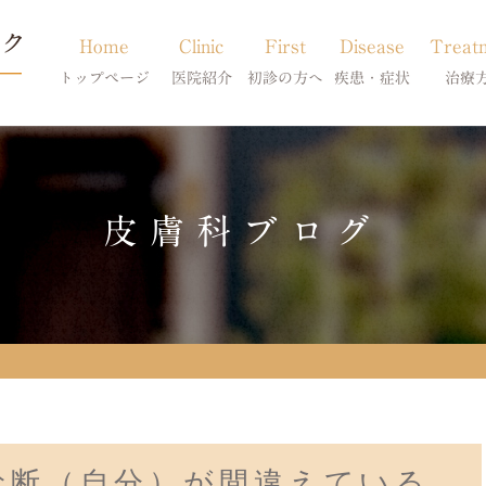
Home
Clinic
First
Disease
Treat
トップページ
医院紹介
初診の方へ
疾患・症状
治療
当院のご紹介
初診の方へ
アトピー・アレルギー
皮膚科特別診
獣医師紹介
オンライン診療
膿皮症・脂漏症
体質改善・食
皮膚科ブログ
求人案内
東京サテライト
脱毛症・アロペシアX
スキンケア療
アポキルが効かない皮膚病
診断（自分）が間違えている