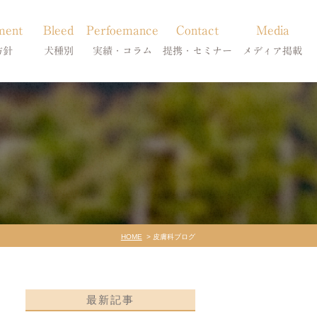
ment
Bleed
Perfoemance
Contact
Media
方針
犬種別
実績・コラム
提携・セミナー
メディア掲載
療
柴犬の皮膚病
犬種別
診療提携・セミナー開催
メディア掲載
事療法
シーズーの皮膚病
症状別
法
フレンチブルドッグの皮膚病
コラム「皮膚科のいろは」
トイプードルの皮膚病
天真爛漫ブログ
HOME
皮膚科ブログ
最新記事