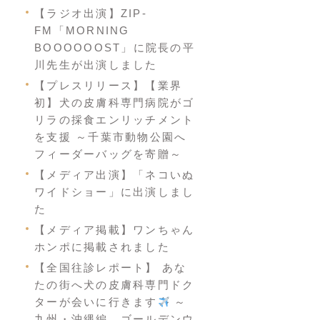
【ラジオ出演】ZIP-
FM「MORNING
BOOOOOOST」に院長の平
川先生が出演しました
【プレスリリース】【業界
初】犬の皮膚科専門病院がゴ
リラの採食エンリッチメント
を支援 ～千葉市動物公園へ
フィーダーバッグを寄贈～
【メディア出演】「ネコいぬ
ワイドショー」に出演しまし
た
【メディア掲載】ワンちゃん
ホンポに掲載されました
【全国往診レポート】 あな
たの街へ犬の皮膚科専門ドク
ターが会いに行きます
～
九州・沖縄編 ゴールデンウ