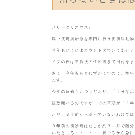
メリークリスマス♪
痒い皮膚病治療を専門に行う皮膚科動物
今年もいよいよカウントダウンであと７
イブの夜は年賀状の住所書きで日付をま
さて、今年もあとわずかですので、毎年
ます。
今年の反省もいつもどおり、「十分な治
複数頭いるのですが、その筆頭が「３年
ただ、３年前から治っていないわけでは
３年前の初診時はたしか約３ヶ月で随分
いたところ・・・・・・夏ごろから急に