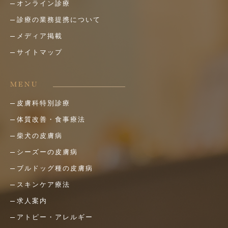
オンライン診療
診療の業務提携について
メディア掲載
サイトマップ
MENU
皮膚科特別診療
体質改善・食事療法
柴犬の皮膚病
シーズーの皮膚病
ブルドッグ種の皮膚病
スキンケア療法
求人案内
アトピー・アレルギー