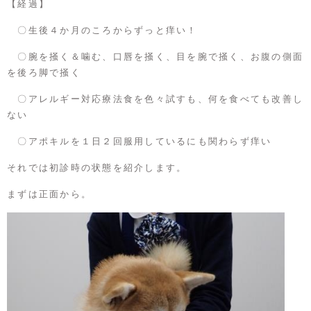
【経過】
〇生後４か月のころからずっと痒い！
〇腕を掻く＆噛む、口唇を掻く、目を腕で掻く、お腹の側面
を後ろ脚で掻く
〇アレルギー対応療法食を色々試すも、何を食べても改善し
ない
〇アポキルを１日２回服用しているにも関わらず痒い
それでは初診時の状態を紹介します。
まずは正面から。