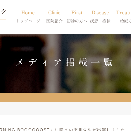
Home
Clinic
First
Disease
Treat
トップページ
医院紹介
初診の方へ
疾患・症状
治療
当院のご紹介
初診の方へ
アトピー・アレルギー
皮膚科特別診
獣医師紹介
オンライン診療
膿皮症・脂漏症
体質改善・食
メディア掲載一覧
求人案内
東京サテライト
脱毛症・アロペシアX
スキンケア療
アポキルが効かない皮膚病
ORNING BOOOOOOST」に院長の平川先生が出演しました