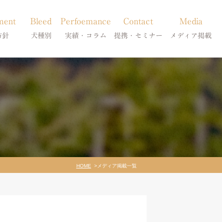
ment
Bleed
Perfoemance
Contact
Media
方針
犬種別
実績・コラム
提携・セミナー
メディア掲載
療
柴犬の皮膚病
犬種別
診療提携・セミナー開催
メディア掲載
事療法
シーズーの皮膚病
症状別
法
フレンチブルドッグの皮膚病
コラム「皮膚科のいろは」
トイプードルの皮膚病
天真爛漫ブログ
HOME
メディア掲載一覧