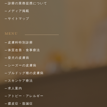
診療の業務提携について
メディア掲載
サイトマップ
MENU
皮膚科特別診療
体質改善・食事療法
柴犬の皮膚病
シーズーの皮膚病
ブルドッグ種の皮膚病
スキンケア療法
求人案内
アトピー・アレルギー
膿皮症・脂漏症