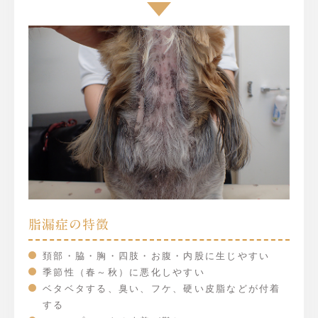
脂漏症の特徴
頚部・脇・胸・四肢・お腹・内股に生じやすい
季節性（春～秋）に悪化しやすい
ベタベタする、臭い、フケ、硬い皮脂などが付着
する