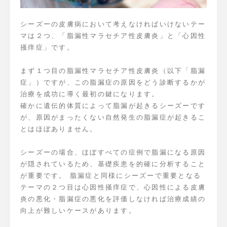
シーズーの皮膚病において考えなければいけないテー
マは２つ、「脂漏性マラセチア性皮膚炎」と「心因性
掻痒症」です。
まず１つ目の脂漏性マラセチア性皮膚炎（以下「脂漏
症」）ですが、この脂漏症の原因をどう診断するかが
治療を成功に導く最初の鍵になります。
確かに遺伝的体質によって脂漏が起きるシーズーです
が、原因がまったくない自然発生の脂漏症が起きるこ
とはほぼありません。
シーズーの場合、ほぼすべての症例で脂漏になる原因
が隠されているため、基礎疾患を的確に分析すること
が重要です。 脂漏症と同様にシーズーで重要となる
テーマの２つ目は心因性掻痒症で、心因性による皮膚
炎の悪化・脂漏症の悪化を評価しなければ治療成績の
向上が難しいケースがあります。