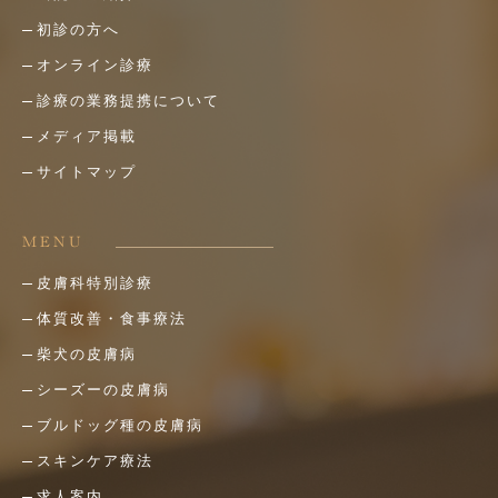
初診の方へ
オンライン診療
診療の業務提携について
メディア掲載
サイトマップ
MENU
皮膚科特別診療
体質改善・食事療法
柴犬の皮膚病
シーズーの皮膚病
ブルドッグ種の皮膚病
スキンケア療法
求人案内