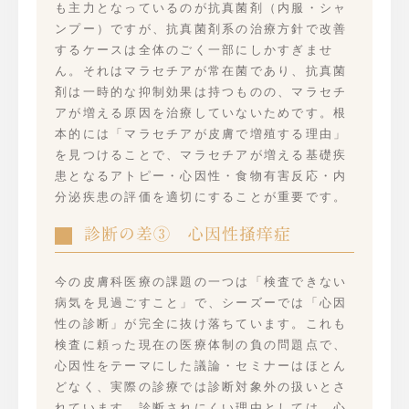
も主力となっているのが抗真菌剤（内服・シャ
ンプー）ですが、抗真菌剤系の治療方針で改善
するケースは全体のごく一部にしかすぎませ
ん。それはマラセチアが常在菌であり、抗真菌
剤は一時的な抑制効果は持つものの、マラセチ
アが増える原因を治療していないためです。根
本的には「マラセチアが皮膚で増殖する理由」
を見つけることで、マラセチアが増える基礎疾
患となるアトピー・心因性・食物有害反応・内
分泌疾患の評価を適切にすることが重要です。
診断の差③ 心因性掻痒症
今の皮膚科医療の課題の一つは「検査できない
病気を見過ごすこと」で、シーズーでは「心因
性の診断」が完全に抜け落ちています。これも
検査に頼った現在の医療体制の負の問題点で、
心因性をテーマにした議論・セミナーはほとん
どなく、実際の診療では診断対象外の扱いとさ
れています。診断されにくい理由としては、心