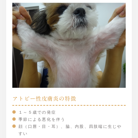
アトピー性皮膚炎の特徴
１～５歳での発症
季節による悪化を伴う
顔（口唇・目・耳）、脇、内股、四肢端に生じや
すい