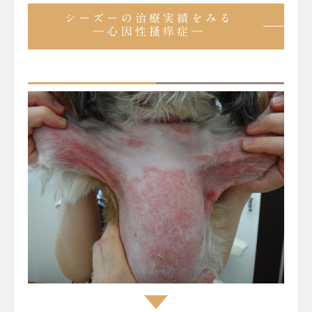
シーズーの治療実績をみる
―心因性掻痒症―