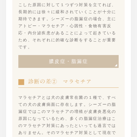
こした原因に対して１つずつ対策を立てれば、
長期的には徐々に緩和されていくことが十分に
期待できます。シーズーの脂漏症の場合、主に
アトピー・マラセチア・心因性・食物有害反
応・内分泌疾患があることによって起きている
ため、それぞれに的確な診断をすることが重要
です。
膿皮症・脂漏症
診断の差② マラセチア
マラセチアとは犬の皮膚常在菌の１種で、すべ
ての犬の皮膚病面に存在します。シーズーの脂
漏症ではこのマラセチアの増殖が皮膚炎悪化の
原因になっているため、多くの脂漏症治療はこ
のマラセチア対策にあったといっても過言では
ありません。そのマラセチア対策として現在で