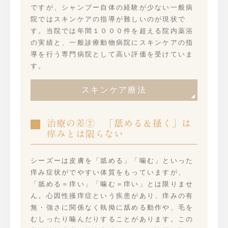
ですが、シャンプー自体の経験が少ない一般病
院ではスキンケアの指導が難しいのが現状で
す。当院では年間１０００件を超える院内薬浴
の実績と、一般診療動物病院にスキンケアの指
導を行う専門病院として高い評価を受けていま
す。
スキンケア療法
治療の差② 「舐める＆掻く」は
痒みとは限らない
シーズーは皮膚を「舐める」「噛む」といった
痒み症状がでやすい体質をもっていますが、
「舐める＝痒い」「噛む＝痒い」とは限りませ
ん。心因性掻痒症という疾患があり、痒みの有
無・強さに関係なく執拗に舐める動作や、毛を
むしったり噛んだりすることがあります。この