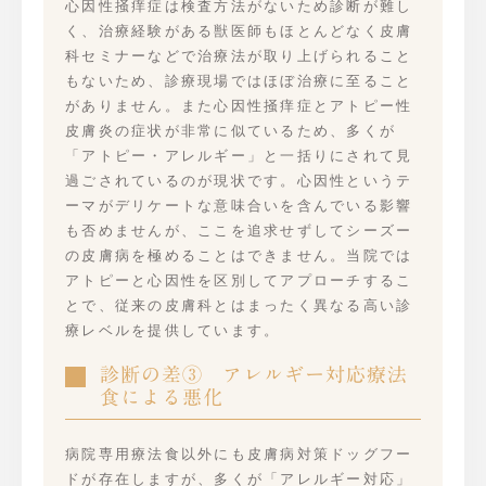
心因性掻痒症は検査方法がないため診断が難し
く、治療経験がある獣医師もほとんどなく皮膚
科セミナーなどで治療法が取り上げられること
もないため、診療現場ではほぼ治療に至ること
がありません。また心因性掻痒症とアトピー性
皮膚炎の症状が非常に似ているため、多くが
「アトピー・アレルギー」と一括りにされて見
過ごされているのが現状です。心因性というテ
ーマがデリケートな意味合いを含んでいる影響
も否めませんが、ここを追求せずしてシーズー
の皮膚病を極めることはできません。当院では
アトピーと心因性を区別してアプローチするこ
とで、従来の皮膚科とはまったく異なる高い診
療レベルを提供しています。
診断の差③ アレルギー対応療法
食による悪化
病院専用療法食以外にも皮膚病対策ドッグフー
ドが存在しますが、多くが「アレルギー対応」