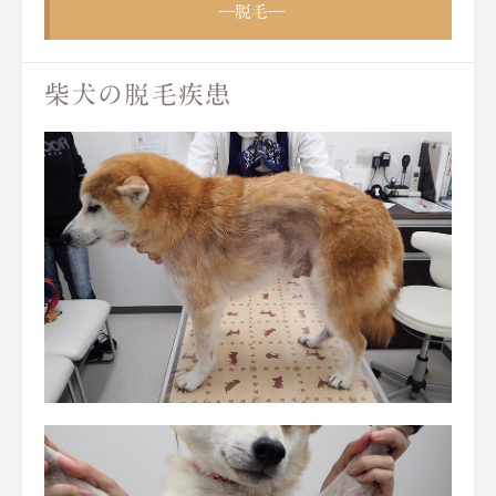
―脱毛―
柴犬の脱毛疾患