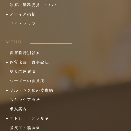
診療の業務提携について
メディア掲載
サイトマップ
MENU
皮膚科特別診療
体質改善・食事療法
柴犬の皮膚病
シーズーの皮膚病
ブルドッグ種の皮膚病
スキンケア療法
求人案内
アトピー・アレルギー
膿皮症・脂漏症