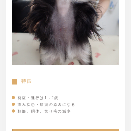
特徴
発症・進行は1～2歳
痒み疾患・脂漏の原因になる
頚部、胴体、飾り毛の減少