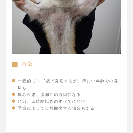
特徴
一般的に1～2歳で発症するが、稀に中年齢での発
症も
痒み疾患、脂漏症の原因になる
頭部、四肢端以外のすべてに発症
季節によって自然回復する場合もある