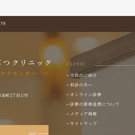
79
CLINIC
当院のご紹介
初診の方へ
オンライン診療
新栄町1丁目179
診療の業務提携について
メディア掲載
サイトマップ