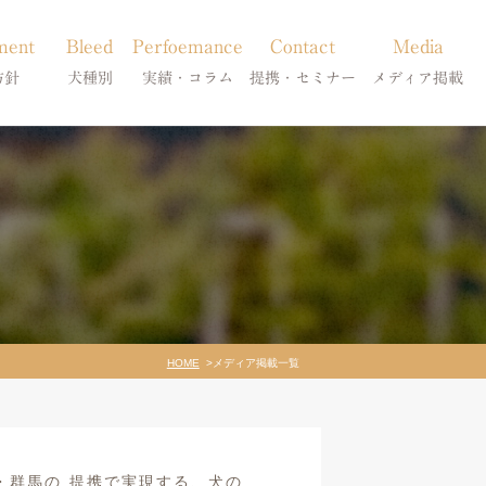
ment
Bleed
Perfoemance
Contact
Media
方針
犬種別
実績・コラム
提携・セミナー
メディア掲載
療
柴犬の皮膚病
犬種別
診療提携・セミナー開催
メディア掲載
事療法
シーズーの皮膚病
症状別
法
フレンチブルドッグの皮膚病
コラム「皮膚科のいろは」
トイプードルの皮膚病
天真爛漫ブログ
HOME
メディア掲載一覧
・群馬の 提携で実現する、犬の