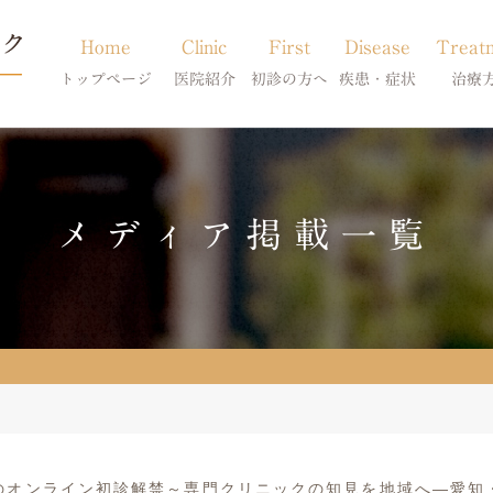
Home
Clinic
First
Disease
Treat
トップページ
医院紹介
初診の方へ
疾患・症状
治療
当院のご紹介
初診の方へ
アトピー・アレルギー
皮膚科特別診
獣医師紹介
オンライン診療
膿皮症・脂漏症
体質改善・食
メディア掲載一覧
求人案内
東京サテライト
脱毛症・アロペシアX
スキンケア療
アポキルが効かない皮膚病
のオンライン初診解禁～専門クリニックの知見を地域へ—愛知