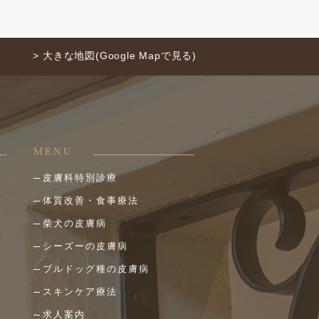
> 大きな地図(Google Mapで見る)
MENU
皮膚科特別診療
体質改善・食事療法
柴犬の皮膚病
シーズーの皮膚病
ブルドッグ種の皮膚病
スキンケア療法
求人案内