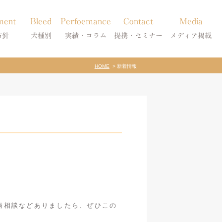
ment
Bleed
Perfoemance
Contact
Media
方針
犬種別
実績・コラム
提携・セミナー
メディア掲載
HOME
新着情報
療
柴犬の皮膚病
犬種別
診療提携・セミナー開催
メディア掲載
事療法
シーズーの皮膚病
症状別
法
フレンチブルドッグの皮膚病
コラム「皮膚科のいろは」
トイプードルの皮膚病
天真爛漫ブログ
病相談などありましたら、ぜひこの