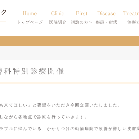
Home
Clinic
First
Disease
Treat
トップページ
医院紹介
初診の方へ
疾患・症状
治療
当院のご紹介
初診の方へ
アトピー・アレルギー
皮膚科特別診
獣医師紹介
オンライン診療
膿皮症・脂漏症
体質改善・食
膚科特別診療開催
求人案内
東京サテライト
脱毛症・アロペシアX
スキンケア療
アポキルが効かない皮膚病
も来てほしい」と要望をいただき今回企画いたしました。
しながら各地点で診療を行っていきます。
ラブルに悩んでいる、かかりつけの動物病院で改善が難しい皮膚