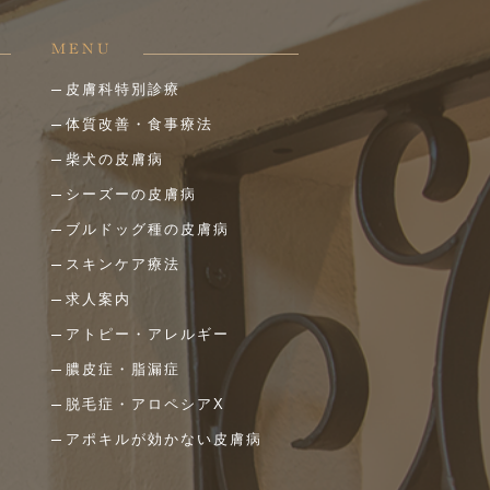
MENU
皮膚科特別診療
体質改善・食事療法
柴犬の皮膚病
シーズーの皮膚病
ブルドッグ種の皮膚病
スキンケア療法
求人案内
アトピー・アレルギー
膿皮症・脂漏症
脱毛症・アロペシアX
アポキルが効かない皮膚病