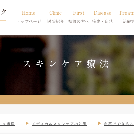
Home
Clinic
First
Disease
Treat
トップページ
医院紹介
初診の方へ
疾患・症状
治療
当院のご紹介
初診の方へ
アトピー・アレルギー
皮膚科特別診
獣医師紹介
オンライン診療
膿皮症・脂漏症
体質改善・食
スキンケア療法
求人案内
東京サテライト
脱毛症・アロペシアX
スキンケア療
アポキルが効かない皮膚病
な皮膚病
メディカルスキンケアの効果
自宅でできるス