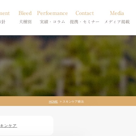
ment
Bleed
Perfoemance
Contact
Media
方針
犬種別
実績・コラム
提携・セミナー
メディア掲載
療
柴犬の皮膚病
犬種別
診療提携・セミナー開催
メディア掲載
事療法
シーズーの皮膚病
症状別
法
フレンチブルドッグの皮膚病
コラム「皮膚科のいろは」
トイプードルの皮膚病
天真爛漫ブログ
HOME
スキンケア療法
キンケア